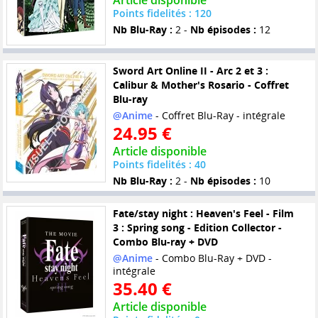
Article disponible
Points fidelités : 120
Nb Blu-Ray :
2 -
Nb épisodes :
12
Sword Art Online II - Arc 2 et 3 :
Calibur & Mother's Rosario - Coffret
Blu-ray
@Anime
- Coffret Blu-Ray - intégrale
24.95 €
Article disponible
Points fidelités : 40
Nb Blu-Ray :
2 -
Nb épisodes :
10
Fate/stay night : Heaven's Feel - Film
3 : Spring song - Edition Collector -
Combo Blu-ray + DVD
@Anime
- Combo Blu-Ray + DVD -
intégrale
35.40 €
Article disponible