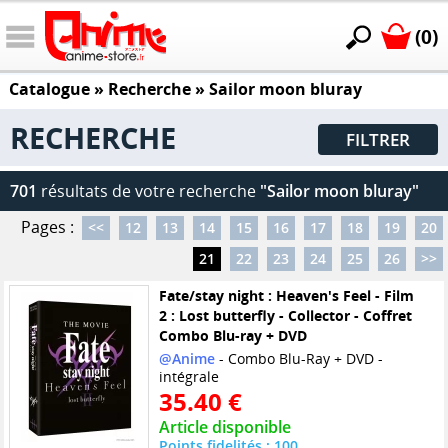
(0)
Catalogue
» Recherche »
Sailor moon bluray
RECHERCHE
FILTRER
701
résultats de votre recherche
"Sailor moon bluray"
Pages :
<<
12
13
14
15
16
17
18
19
20
21
22
23
24
25
26
>>
Fate/stay night : Heaven's Feel - Film
2 : Lost butterfly - Collector - Coffret
Combo Blu-ray + DVD
@Anime
- Combo Blu-Ray + DVD -
intégrale
35.40 €
Article disponible
Points fidelités : 100