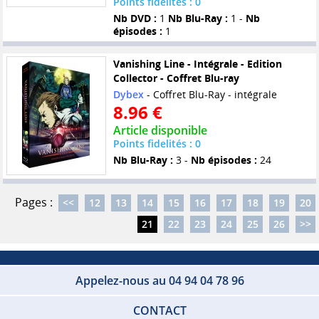
Points fidelités : 0
Nb DVD :
1
Nb Blu-Ray :
1 -
Nb
épisodes :
1
Vanishing Line - Intégrale - Edition
Collector - Coffret Blu-ray
Dybex
- Coffret Blu-Ray - intégrale
8.96 €
Article disponible
Points fidelités : 0
Nb Blu-Ray :
3 -
Nb épisodes :
24
Pages :
<<
12
13
14
15
16
17
18
19
20
21
22
23
24
25
26
>>
Appelez-nous au 04 94 04 78 96
CONTACT