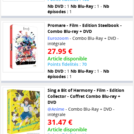
Nb DVD :
1
Nb Blu-Ray :
1 -
Nb
épisodes :
1
Promare - Film - Edition Steelbook -
Combo Blu-ray + DVD
Eurozoom
- Combo Blu-Ray + DVD -
intégrale
27.95 €
Article disponible
Points fidelités : 70
Nb DVD :
1
Nb Blu-Ray :
1 -
Nb
épisodes :
1
Sing a Bit of Harmony - Film - Edition
Collector - Coffret Combo Blu-ray +
DVD
@Anime
- Combo Blu-Ray + DVD -
intégrale
31.47 €
Article disponible