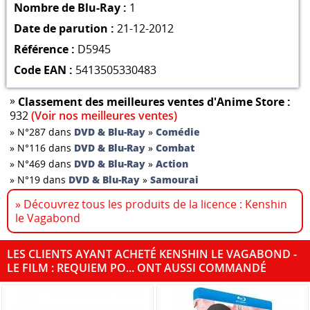
Nombre de Blu-Ray :
1
Date de parution :
21-12-2012
Référence :
D5945
Code EAN :
5413505330483
»
Classement des meilleures ventes d'Anime Store :
932
(Voir nos meilleures ventes)
»
N°287 dans
DVD & Blu-Ray
»
Comédie
»
N°116 dans
DVD & Blu-Ray
»
Combat
»
N°469 dans
DVD & Blu-Ray
»
Action
»
N°19 dans
DVD & Blu-Ray
»
Samourai
» Découvrez tous les produits de la licence : Kenshin
le Vagabond
LES CLIENTS AYANT ACHETÉ KENSHIN LE VAGABOND -
LE FILM : REQUIEM PO... ONT AUSSI COMMANDÉ