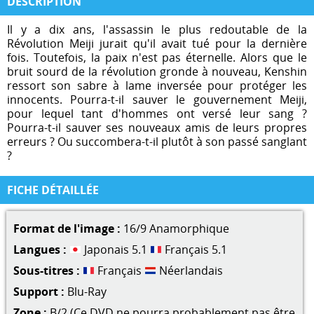
DESCRIPTION
Il y a dix ans, l'assassin le plus redoutable de la
Révolution Meiji jurait qu'il avait tué pour la dernière
fois. Toutefois, la paix n'est pas éternelle. Alors que le
bruit sourd de la révolution gronde à nouveau, Kenshin
ressort son sabre à lame inversée pour protéger les
innocents. Pourra-t-il sauver le gouvernement Meiji,
pour lequel tant d'hommes ont versé leur sang ?
Pourra-t-il sauver ses nouveaux amis de leurs propres
erreurs ? Ou succombera-t-il plutôt à son passé sanglant
?
FICHE DÉTAILLÉE
Format de l'image :
16/9 Anamorphique
Langues :
Japonais 5.1
Français 5.1
Sous-titres :
Français
Néerlandais
Support :
Blu-Ray
Zone :
B/2 (Ce DVD ne pourra probablement pas être