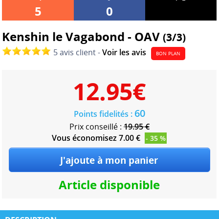
5
0
Kenshin le Vagabond - OAV
(3/3)
5 avis client -
Voir les avis
BON PLAN
12.95
€
60
Points fidelités :
Prix conseillé :
19.95 €
Vous économisez 7.00 €
- 35 %
Article disponible