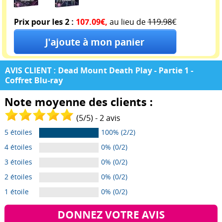
Prix pour les 2 :
107.09€,
au lieu de
119.98
€
AVIS CLIENT : Dead Mount Death Play - Partie 1 -
Coffret Blu-ray
Note moyenne des clients :
(
5
/
5
) -
2
avis
5 étoiles
100% (2/2)
4 étoiles
0% (0/2)
3 étoiles
0% (0/2)
2 étoiles
0% (0/2)
1 étoile
0% (0/2)
DONNEZ VOTRE AVIS