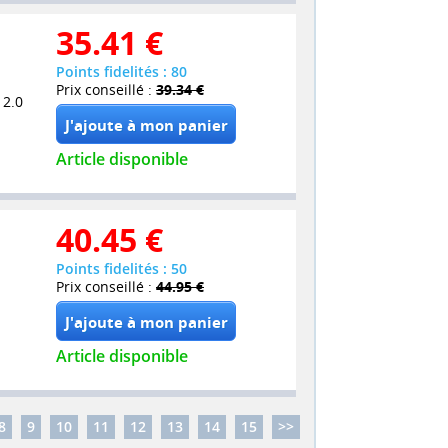
35.41
€
Points fidelités : 80
Prix conseillé :
39.34 €
 2.0
Article disponible
40.45
€
Points fidelités : 50
Prix conseillé :
44.95 €
Article disponible
8
9
10
11
12
13
14
15
>>