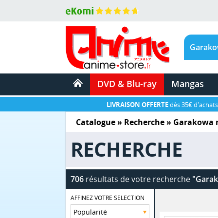
DVD & Blu-ray
Mangas
LIVRAISON OFFERTE
dès 35€ d'achats
Catalogue
» Recherche »
Garakowa r
RECHERCHE
706
résultats de votre recherche
"Garak
AFFINEZ VOTRE SELECTION