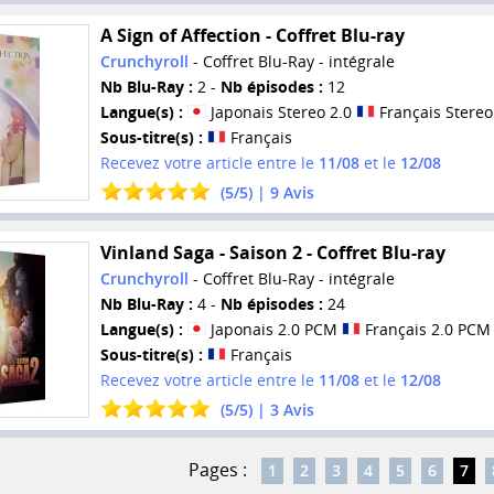
A Sign of Affection - Coffret Blu-ray
Crunchyroll
- Coffret Blu-Ray - intégrale
Nb Blu-Ray :
2 -
Nb épisodes :
12
Langue(s) :
Japonais Stereo 2.0
Français Stereo
Sous-titre(s) :
Français
Recevez votre article entre le
11/08
et le
12/08
(
5
/
5
) |
9
Avis
Vinland Saga - Saison 2 - Coffret Blu-ray
Crunchyroll
- Coffret Blu-Ray - intégrale
Nb Blu-Ray :
4 -
Nb épisodes :
24
Langue(s) :
Japonais 2.0 PCM
Français 2.0 PCM
Sous-titre(s) :
Français
Recevez votre article entre le
11/08
et le
12/08
(
5
/
5
) |
3
Avis
Pages :
1
2
3
4
5
6
7