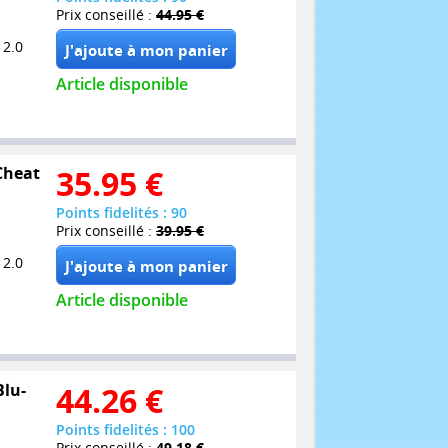
Prix conseillé :
44.95 €
 2.0
Article disponible
 Cheat
35.95
€
Points fidelités : 90
Prix conseillé :
39.95 €
 2.0
Article disponible
Blu-
44.26
€
Points fidelités : 100
Prix conseillé :
49.18 €