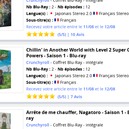
Crunchyroll
- Coffret Blu-Ray - intégrale
Nb Blu-Ray :
2 -
Nb épisodes :
12
Langue(s) :
Japonais Stereo 2.0
Français Stereo
Sous-titre(s) :
Français
Recevez votre article entre le
11/08
et le
12/08
(
5
/
5
) |
10
Avis
Chillin' in Another World with Level 2 Super
Powers - Saison 1 - Blu-ray
Crunchyroll
- Coffret Blu-Ray - intégrale
Nb Blu-Ray :
2 -
Nb épisodes :
12
Langue(s) :
Japonais Stereo 2.0
Français Stereo
Sous-titre(s) :
Français
Recevez votre article entre le
11/08
et le
12/08
(
5
/
5
) |
7
Avis
Arrête de me chauffer, Nagatoro - Saison 1 - 
ray
Crunchyroll
- Coffret Blu-Ray - intégrale