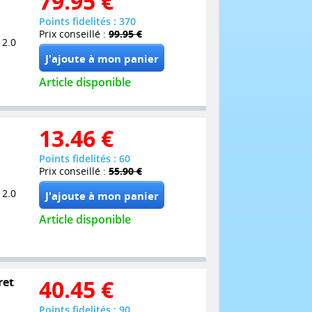
79.95
€
Points fidelités : 370
Prix conseillé :
99.95 €
 2.0
Article disponible
13.46
€
Points fidelités : 60
Prix conseillé :
55.90 €
 2.0
Article disponible
ret
40.45
€
Points fidelités : 90