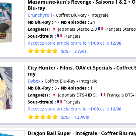
Masamune-kun's Revenge - Saisons 1 & 2 + O
Blu-ray
Crunchyroll
- Coffret Blu-Ray - intégrale
Nb Blu-Ray :
4 -
Nb épisodes :
24
Langue(s) :
Japonais Stereo 2.0
Français Stereo
Sous-titre(s) :
Français
Recevez votre article entre le
11/08
et le
12/08
(
5
/
5
) |
2
Avis
City Hunter - Films, OAV et Specials - Coffret 
ray
Dybex
- Coffret Blu-Ray - intégrale
Nb Blu-Ray :
5 -
Nb épisodes :
1
Langue(s) :
Japonais DTS-HD 5.1
Français DTS-
Sous-titre(s) :
Français
Recevez votre article entre le
11/08
et le
12/08
(
5
/
5
) |
12
Avis
Dragon Ball Super - Intégrale - Coffret Blu-ra