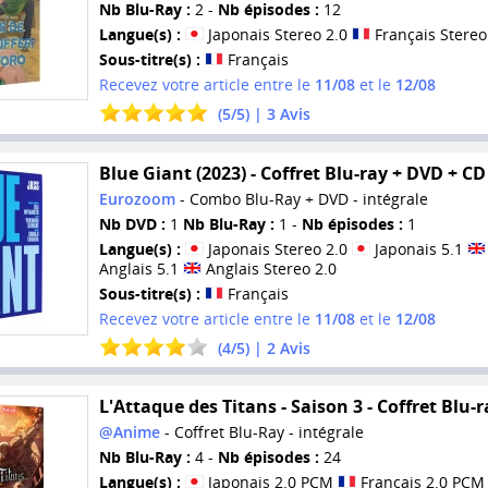
Nb Blu-Ray :
2 -
Nb épisodes :
12
Langue(s) :
Japonais Stereo 2.0
Français Stereo
Sous-titre(s) :
Français
Recevez votre article entre le
11/08
et le
12/08
(
5
/
5
) |
3
Avis
Blue Giant (2023) - Coffret Blu-ray + DVD + CD
Eurozoom
- Combo Blu-Ray + DVD - intégrale
Nb DVD :
1
Nb Blu-Ray :
1 -
Nb épisodes :
1
Langue(s) :
Japonais Stereo 2.0
Japonais 5.1
Anglais 5.1
Anglais Stereo 2.0
Sous-titre(s) :
Français
Recevez votre article entre le
11/08
et le
12/08
(
4
/
5
) |
2
Avis
L'Attaque des Titans - Saison 3 - Coffret Blu-r
@Anime
- Coffret Blu-Ray - intégrale
Nb Blu-Ray :
4 -
Nb épisodes :
24
Langue(s) :
Japonais 2.0 PCM
Français 2.0 PCM