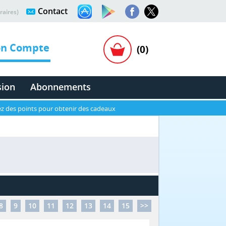
Contact
raires)
n Compte
(0)
sion
Abonnements
z des points pour obtenir des cadeaux
8
9
10
11
12
13
14
15
>>