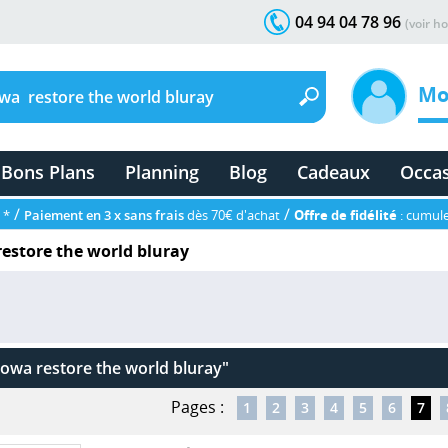
04 94 04 78 96
(voir ho
Mo
Bons Plans
Planning
Blog
Cadeaux
Occa
/
/
 *
Paiement en 3 x sans frais
dès 70€ d'achat
Offre de fidélité
: cumule
estore the world bluray
owa restore the world bluray"
Pages :
1
2
3
4
5
6
7