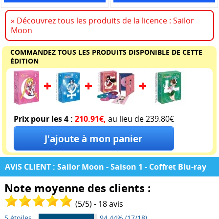
» Découvrez tous les produits de la licence : Sailor
Moon
COMMANDEZ TOUS LES PRODUITS DISPONIBLE DE CETTE
ÉDITION
Prix pour les 4 :
210.91€,
au lieu de
239.80
€
AVIS CLIENT : Sailor Moon - Saison 1 - Coffret Blu-ray
Note moyenne des clients :
(
5
/
5
) -
18
avis
5 étoiles
94.44% (17/18)