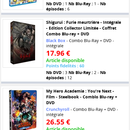
Nb DVD :
1
Nb Blu-Ray :
1 -
Nb
épisodes :
6
Shigurui : Furie meurtrière - Intégrale
- Edition Collector Limitée - Coffret
Combo Blu-ray + DVD
Black Box
- Combo Blu-Ray + DVD -
intégrale
17.96 €
Article disponible
Points fidelités : 60
Nb DVD :
3
Nb Blu-Ray :
2 -
Nb
épisodes :
12
My Hero Academia : You're Next -
Film - Steelbook - Comblo Blu-ray +
DVD
Crunchyroll
- Combo Blu-Ray + DVD -
intégrale
26.55 €
Article disponible