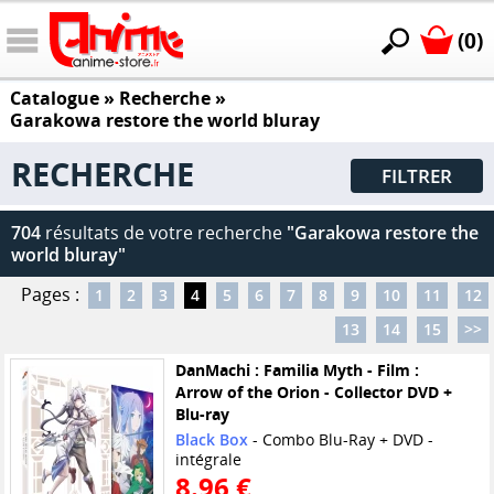
(0)
Catalogue
» Recherche »
Garakowa restore the world bluray
RECHERCHE
FILTRER
704
résultats de votre recherche
"Garakowa restore the
world bluray"
Pages :
1
2
3
4
5
6
7
8
9
10
11
12
13
14
15
>>
DanMachi : Familia Myth - Film :
Arrow of the Orion - Collector DVD +
Blu-ray
Black Box
- Combo Blu-Ray + DVD -
intégrale
8.96 €