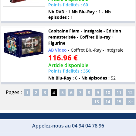
Points fidelités : 60
Nb DVD :
1
Nb Blu-Ray :
1 -
Nb
épisodes :
1
Capitaine Flam - Intégrale - Édition
remasterisée - Coffret Blu-ray +
Figurine
AB Video
- Coffret Blu-Ray - intégrale
116.96 €
Article disponible
Points fidelités : 350
Nb Blu-Ray :
6 -
Nb épisodes :
52
Pages :
1
2
3
4
5
6
7
8
9
10
11
12
13
14
15
>>
Appelez-nous au 04 94 04 78 96