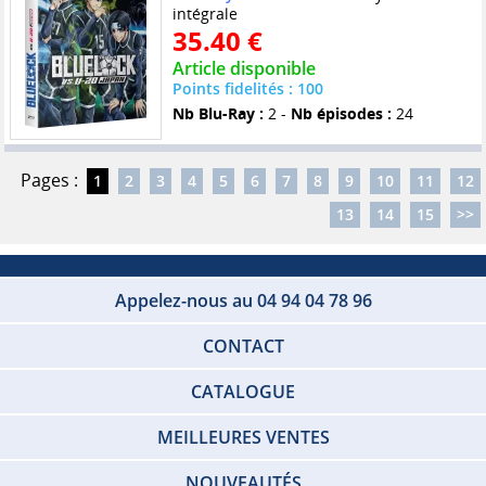
intégrale
35.40 €
Article disponible
Points fidelités : 100
Nb Blu-Ray :
2 -
Nb épisodes :
24
Pages :
1
2
3
4
5
6
7
8
9
10
11
12
13
14
15
>>
Appelez-nous au 04 94 04 78 96
CONTACT
CATALOGUE
MEILLEURES VENTES
NOUVEAUTÉS