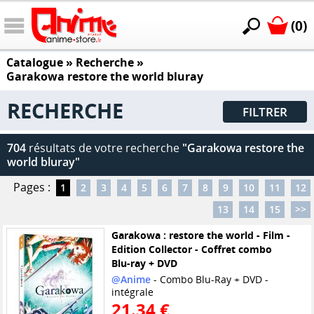
(0)
Catalogue
» Recherche »
Garakowa restore the world bluray
RECHERCHE
FILTRER
704
résultats de votre recherche
"Garakowa restore the
world bluray"
Pages :
1
2
3
4
5
6
7
8
9
10
11
12
13
14
15
>>
Garakowa : restore the world - Film -
Edition Collector - Coffret combo
Blu-ray + DVD
@Anime
- Combo Blu-Ray + DVD -
intégrale
21.34 €