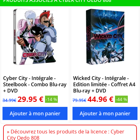
PRODUITS ASSOCIÉS À CYBER CITY OEDO 808
Cyber City - Intégrale -
Wicked City - Intégrale -
Steelbook - Combo Blu-ray
Edition limitée - Coffret A4
+ DVD
Blu-ray + DVD
29.95 €
44.96 €
-14 %
-44 %
34.99€
79.95€
» Découvrez tous les produits de la licence : Cyber
City Oedo 808