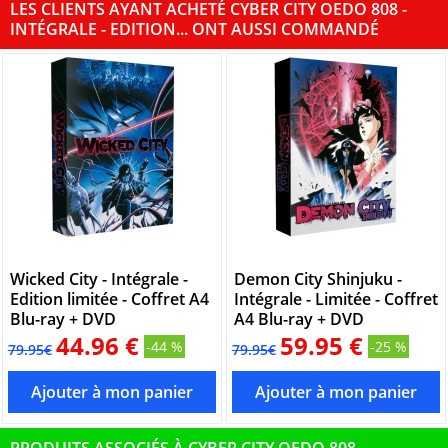
LES CLIENTS AYANT ACHETÉ CYBER CITY OEDO 808 -
INTÉGRALE - EDITION... ONT AUSSI COMMANDÉ
Wicked City - Intégrale -
Demon City Shinjuku -
Edition limitée - Coffret A4
Intégrale - Limitée - Coffret
Blu-ray + DVD
A4 Blu-ray + DVD
44.96 €
59.95 €
-44 %
-25 %
79.95€
79.95€