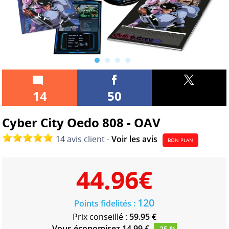
14
50
Cyber City Oedo 808 - OAV
14 avis client -
Voir les avis
BON PLAN
44.96
€
120
Points fidelités :
Prix conseillé :
59.95 €
Vous économisez 14.99 €
- 25 %