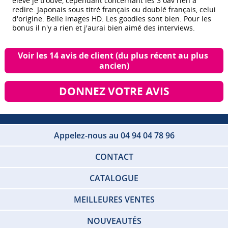
élevé je trouve, cependant concernant les 3 oav rien à
redire. Japonais sous titré français ou doublé français, celui
d'origine. Belle images HD. Les goodies sont bien. Pour les
bonus il n'y a rien et j'aurai bien aimé des interviews.
Voir les 14 avis de client (du plus récent au plus 
ancien)
DONNEZ VOTRE AVIS
Appelez-nous au 04 94 04 78 96
CONTACT
CATALOGUE
MEILLEURES VENTES
NOUVEAUTÉS