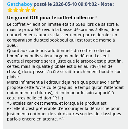
Gatchaboy
posté le 2026-05-10 09:04:02 - Note :
Un grand OUI pour le coffret collector !
Le coffret A4 édition limitée était à 55eu lors de sa sortie,
mais le prix a été revu à la baisse désormais à 45eu, donc
naturellement autant se laisser tenter par ce dernier en
comparaison du steelbook seul qui est tout de même à
30eu.
Quant aux contenus additionnels du coffret collector
honnêtement ils valent largement le détour. Le seul
éventuel reproche serait juste que le artbook est plutôt fin,
certes, mais la qualité globale est bien au rdv (rien de
cheap), donc passer à côté serait franchement bouder son
plaisir...
Merci infiniment à l'éditeur déjà rien que pour avoir enfin
proposé cette ?uvre culte (depuis le temps qu'on l'attendait
notamment en blu-ray), et enfin pour le soin apporté à
cette très belle édition FR ! :)
*5 étoiles car c'est mérité, et lorsque le produit est
excellent c'est préférable d'encourager la démarche pour
justement continuer de voir d'autres sorties de classiques
parfois encore en attente. ^^'