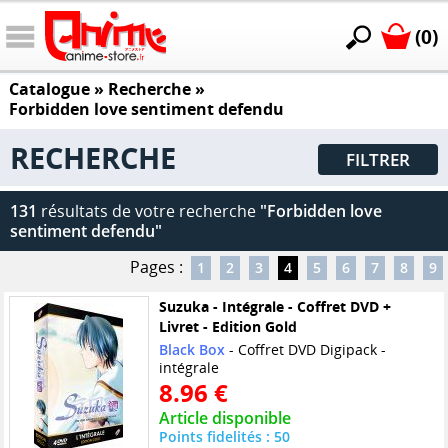
(0)
Catalogue
» Recherche »
Forbidden love sentiment defendu
RECHERCHE
FILTRER
131
résultats de votre recherche
"Forbidden love
sentiment defendu"
Pages :
1
2
3
4
5
6
7
8
9
Suzuka - Intégrale - Coffret DVD +
Livret - Edition Gold
Black Box
- Coffret DVD Digipack -
intégrale
8.96 €
Article disponible
Points fidelités : 50