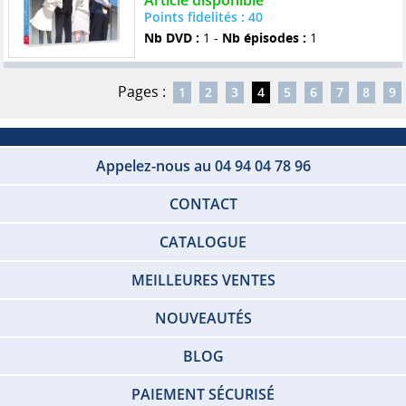
Article disponible
Points fidelités : 40
Nb DVD :
1 -
Nb épisodes :
1
Pages :
1
2
3
4
5
6
7
8
9
Appelez-nous au 04 94 04 78 96
CONTACT
CATALOGUE
MEILLEURES VENTES
NOUVEAUTÉS
BLOG
PAIEMENT SÉCURISÉ