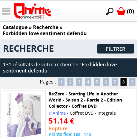
(0)
Catalogue
» Recherche »
Forbidden love sentiment defendu
RECHERCHE
FILTRER
131
résultats de votre recherche
"Forbidden love
sentiment defendu"
Pages :
1
2
3
4
5
6
7
8
9
Re:Zero - Starting Life in Another
World - Saison 2 - Partie 2 - Edition
Collector - Coffret DVD
@Anime
- Coffret DVD - intégrale
51.14 €
Rupture
Points fidelités : 140