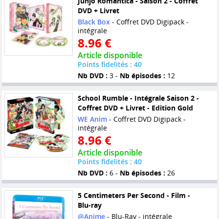
Junjô Romantica - Saison 2 - Coffret
DVD + Livret
Black Box
- Coffret DVD Digipack -
intégrale
8.96 €
Article disponible
Points fidelités : 40
Nb DVD :
3 -
Nb épisodes :
12
School Rumble - Intégrale Saison 2 -
Coffret DVD + Livret - Edition Gold
WE Anim
- Coffret DVD Digipack -
intégrale
8.96 €
Article disponible
Points fidelités : 40
Nb DVD :
6 -
Nb épisodes :
26
5 Centimeters Per Second - Film -
Blu-ray
@Anime
- Blu-Ray - intégrale