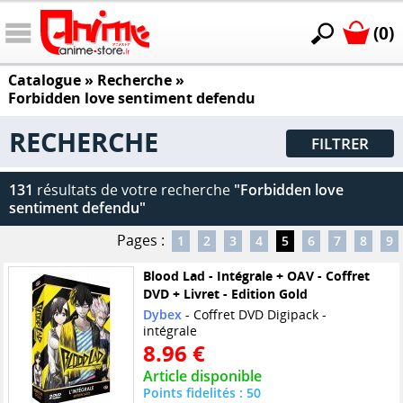
(0)
Catalogue
» Recherche »
Forbidden love sentiment defendu
RECHERCHE
FILTRER
131
résultats de votre recherche
"Forbidden love
sentiment defendu"
Pages :
1
2
3
4
5
6
7
8
9
Blood Lad - Intégrale + OAV - Coffret
DVD + Livret - Edition Gold
Dybex
- Coffret DVD Digipack -
intégrale
8.96 €
Article disponible
Points fidelités : 50