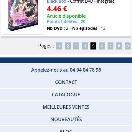
Black Box
- Coffret DVD - intégrale
4.46 €
Article disponible
Points fidelités : 20
Nb DVD :
2 -
Nb épisodes :
13
Pages :
1
2
3
4
5
6
7
8
9
Appelez-nous au 04 94 04 78 96
CONTACT
CATALOGUE
MEILLEURES VENTES
NOUVEAUTÉS
BLOG