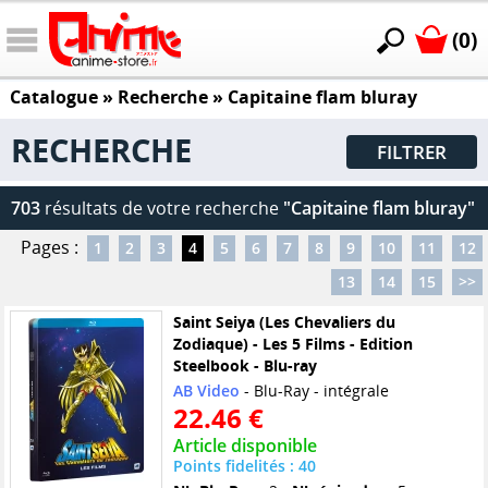
(0)
Catalogue
» Recherche »
Capitaine flam bluray
RECHERCHE
FILTRER
703
résultats de votre recherche
"Capitaine flam bluray"
Pages :
1
2
3
4
5
6
7
8
9
10
11
12
13
14
15
>>
Saint Seiya (Les Chevaliers du
Zodiaque) - Les 5 Films - Edition
Steelbook - Blu-ray
AB Video
- Blu-Ray - intégrale
22.46 €
Article disponible
Points fidelités : 40