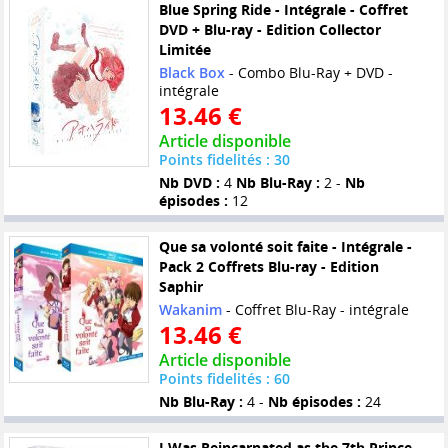
Blue Spring Ride - Intégrale - Coffret
DVD + Blu-ray - Edition Collector
Limitée
Black Box
- Combo Blu-Ray + DVD -
intégrale
13.46 €
Article disponible
Points fidelités : 30
Nb DVD :
4
Nb Blu-Ray :
2 -
Nb
épisodes :
12
Que sa volonté soit faite - Intégrale -
Pack 2 Coffrets Blu-ray - Edition
Saphir
Wakanim
- Coffret Blu-Ray - intégrale
13.46 €
Article disponible
Points fidelités : 60
Nb Blu-Ray :
4 -
Nb épisodes :
24
I Was Reincarnated as the 7th Prince