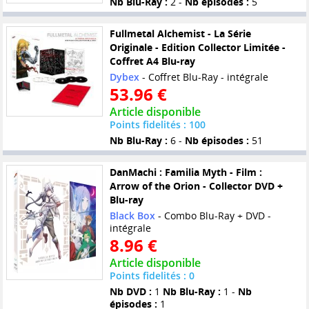
Nb Blu-Ray :
2 -
Nb épisodes :
5
Fullmetal Alchemist - La Série
Originale - Edition Collector Limitée -
Coffret A4 Blu-ray
Dybex
- Coffret Blu-Ray - intégrale
53.96 €
Article disponible
Points fidelités : 100
Nb Blu-Ray :
6 -
Nb épisodes :
51
DanMachi : Familia Myth - Film :
Arrow of the Orion - Collector DVD +
Blu-ray
Black Box
- Combo Blu-Ray + DVD -
intégrale
8.96 €
Article disponible
Points fidelités : 0
Nb DVD :
1
Nb Blu-Ray :
1 -
Nb
épisodes :
1