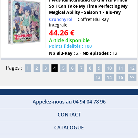
So I Can Take My Time Perfecting My
Magical Ability - Saison 1 - Blu-ray
Crunchyroll
- Coffret Blu-Ray -
intégrale
44.26 €
Article disponible
Points fidelités : 100
Nb Blu-Ray :
2 -
Nb épisodes :
12
Pages :
1
2
3
4
5
6
7
8
9
10
11
12
13
14
15
>>
Appelez-nous au 04 94 04 78 96
CONTACT
CATALOGUE