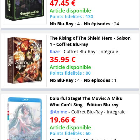
47.45 €
Article disponible
Points fidelités : 130
Nb Blu-Ray :
4 -
Nb épisodes :
24
The Rising of The Shield Hero - Saison
1 - Coffret Blu-ray
Kaze
- Coffret Blu-Ray - intégrale
35.95 €
Article disponible
Points fidelités : 80
Nb Blu-Ray :
4 -
Nb épisodes :
1
Colorful Stage! The Movie: A Miku
Who Can't Sing - Édition Blu-ray
@Anime
- Coffret Blu-Ray - intégrale
19.66 €
Article disponible
Points fidelités : 60