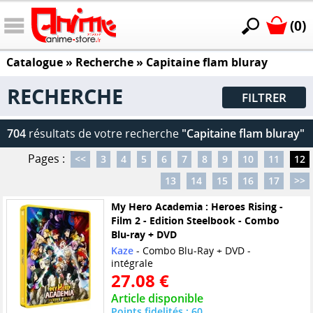
(0)
Catalogue
» Recherche »
Capitaine flam bluray
RECHERCHE
FILTRER
704
résultats de votre recherche
"Capitaine flam bluray"
Pages :
<<
3
4
5
6
7
8
9
10
11
12
13
14
15
16
17
>>
My Hero Academia : Heroes Rising -
Film 2 - Edition Steelbook - Combo
Blu-ray + DVD
Kaze
- Combo Blu-Ray + DVD -
intégrale
27.08 €
Article disponible
Points fidelités : 60