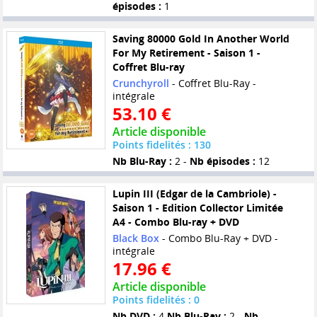
épisodes :
1
Saving 80000 Gold In Another World
For My Retirement - Saison 1 -
Coffret Blu-ray
Crunchyroll
- Coffret Blu-Ray -
intégrale
53.10 €
Article disponible
Points fidelités : 130
Nb Blu-Ray :
2 -
Nb épisodes :
12
Lupin III (Edgar de la Cambriole) -
Saison 1 - Edition Collector Limitée
A4 - Combo Blu-ray + DVD
Black Box
- Combo Blu-Ray + DVD -
intégrale
17.96 €
Article disponible
Points fidelités : 0
Nb DVD :
4
Nb Blu-Ray :
2 -
Nb