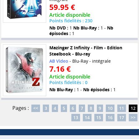
59.95 €
Article disponible
Points fidelités : 230
Nb DVD :
1
Nb Blu-Ray :
1 -
Nb
épisodes :
1
Mazinger Z Infinity - Film - Edition
Steelbook - Blu-ray
AB Video
- Blu-Ray - intégrale
7.16 €
Article disponible
Points fidelités : 0
Nb Blu-Ray :
1 -
Nb épisodes :
1
Pages :
<<
3
4
5
6
7
8
9
10
11
12
13
14
15
16
17
>>