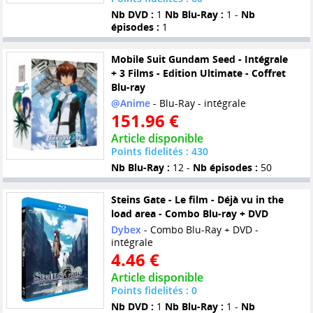
Nb DVD :
1
Nb Blu-Ray :
1 -
Nb
épisodes :
1
Mobile Suit Gundam Seed - Intégrale
+ 3 Films - Edition Ultimate - Coffret
Blu-ray
@Anime
- Blu-Ray - intégrale
151.96 €
Article disponible
Points fidelités : 430
Nb Blu-Ray :
12 -
Nb épisodes :
50
Steins Gate - Le film - Déjà vu in the
load area - Combo Blu-ray + DVD
Dybex
- Combo Blu-Ray + DVD -
intégrale
4.46 €
Article disponible
Points fidelités : 0
Nb DVD :
1
Nb Blu-Ray :
1 -
Nb