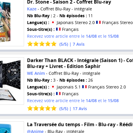
Dr. Stone - Saison 2 - Coffret Blu-ray
Kaze
- Coffret Blu-Ray - intégrale
Nb Blu-Ray :
2 -
Nb épisodes :
11
Langue(s) :
Japonais Stereo 2.0
Français Stereo
Sous-titre(s) :
Français
Recevez votre article entre le
14/08
et le
15/08
(
5
/
5
) |
7
Avis
Darker Than BLACK - Intégrale (Saison 1) - Co
Blu-ray + Livret - Edition Saphir
WE Anim
- Coffret Blu-Ray - intégrale
Nb Blu-Ray :
3 -
Nb épisodes :
26
Langue(s) :
Japonais 5.1
Français Stereo 2.0
Sous-titre(s) :
Français
Recevez votre article entre le
14/08
et le
15/08
(
5
/
5
) |
17
Avis
La Traversée du temps - Film - Blu-ray - Réédi
@Anime
- Blu-Ray - intégrale