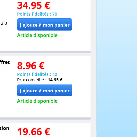
34.95
€
Points fidelités : 70
 2.0
Article disponible
ffret
8.96
€
Points fidelités : 40
Prix conseillé :
14.95 €
Article disponible
tion
19.66
€