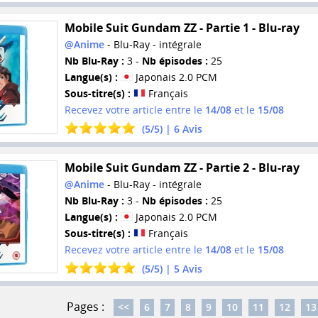
Mobile Suit Gundam ZZ - Partie 1 - Blu-ray
@Anime
- Blu-Ray - intégrale
Nb Blu-Ray :
3 -
Nb épisodes :
25
Langue(s) :
Japonais 2.0 PCM
Sous-titre(s) :
Français
Recevez votre article entre le
14/08
et le
15/08
(
5
/
5
) |
6
Avis
Mobile Suit Gundam ZZ - Partie 2 - Blu-ray
@Anime
- Blu-Ray - intégrale
Nb Blu-Ray :
3 -
Nb épisodes :
25
Langue(s) :
Japonais 2.0 PCM
Sous-titre(s) :
Français
Recevez votre article entre le
14/08
et le
15/08
(
5
/
5
) |
5
Avis
Pages :
<<
6
7
8
9
10
11
12
13