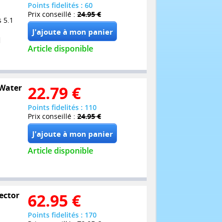
Points fidelités : 60
Prix conseillé :
24.95 €
 5.1
Article disponible
 Water
22.79
€
Points fidelités : 110
Prix conseillé :
24.95 €
Article disponible
lector
62.95
€
Points fidelités : 170