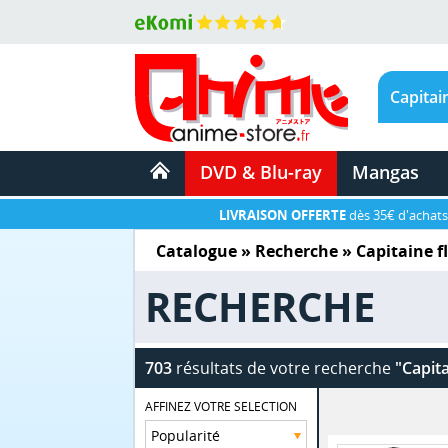
DVD & Blu-ray
Mangas
LIVRAISON OFFERTE
dès 35€ d'achats
Catalogue
» Recherche »
Capitaine f
RECHERCHE
703
résultats de votre recherche
"Capit
AFFINEZ VOTRE SELECTION