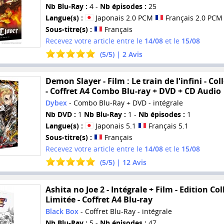
Nb Blu-Ray :
4 -
Nb épisodes :
25
Langue(s) :
Japonais 2.0 PCM
Français 2.0 PCM
Sous-titre(s) :
Français
Recevez votre article entre le
14/08
et le
15/08
(
5
/
5
) |
2
Avis
Demon Slayer - Film : Le train de l'infini - Col
- Coffret A4 Combo Blu-ray + DVD + CD Audio
Dybex
- Combo Blu-Ray + DVD - intégrale
Nb DVD :
1
Nb Blu-Ray :
1 -
Nb épisodes :
1
Langue(s) :
Japonais 5.1
Français 5.1
Sous-titre(s) :
Français
Recevez votre article entre le
14/08
et le
15/08
(
5
/
5
) |
12
Avis
Ashita no Joe 2 - Intégrale + Film - Edition Col
Limitée - Coffret A4 Blu-ray
Black Box
- Coffret Blu-Ray - intégrale
Nb Blu-Ray :
5 -
Nb épisodes :
47