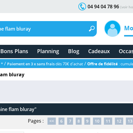
04 94 04 78 96
(voir ho
Mo
Bons Plans
Planning
Blog
Cadeaux
Occa
/
/
 *
Paiement en 3 x sans frais
dès 70€ d'achat
Offre de fidélité
: cumule
lam bluray
aine flam bluray"
Pages :
<<
6
7
8
9
10
11
12
13