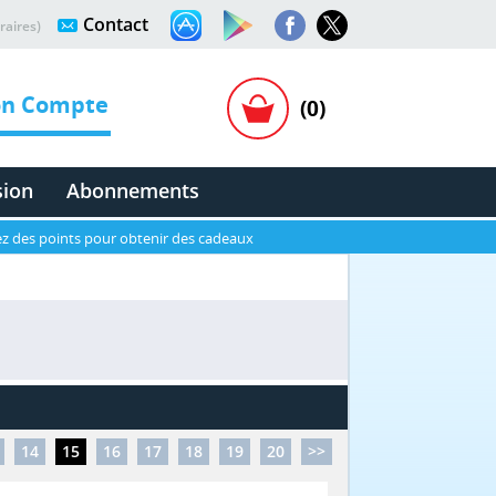
Contact
raires)
n Compte
(0)
sion
Abonnements
z des points pour obtenir des cadeaux
14
15
16
17
18
19
20
>>