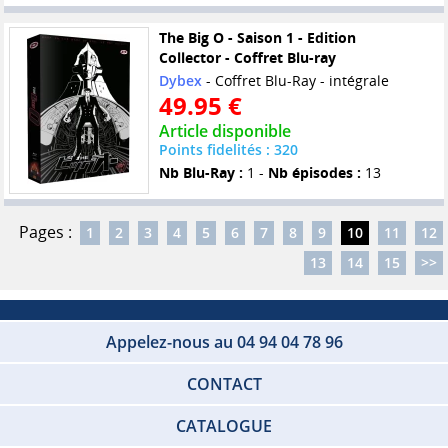
The Big O - Saison 1 - Edition
Collector - Coffret Blu-ray
Dybex
- Coffret Blu-Ray - intégrale
49.95 €
Article disponible
Points fidelités : 320
Nb Blu-Ray :
1 -
Nb épisodes :
13
Pages :
1
2
3
4
5
6
7
8
9
10
11
12
13
14
15
>>
Appelez-nous au 04 94 04 78 96
CONTACT
CATALOGUE