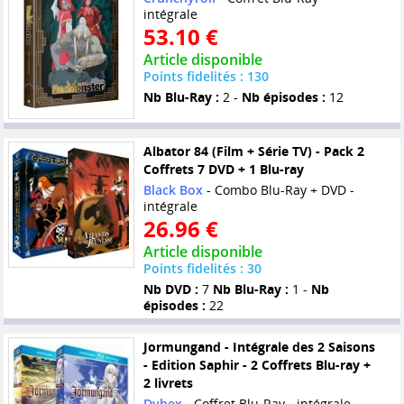
intégrale
53.10 €
Article disponible
Points fidelités : 130
Nb Blu-Ray :
2 -
Nb épisodes :
12
Albator 84 (Film + Série TV) - Pack 2
Coffrets 7 DVD + 1 Blu-ray
Black Box
- Combo Blu-Ray + DVD -
intégrale
26.96 €
Article disponible
Points fidelités : 30
Nb DVD :
7
Nb Blu-Ray :
1 -
Nb
épisodes :
22
Jormungand - Intégrale des 2 Saisons
- Edition Saphir - 2 Coffrets Blu-ray +
2 livrets
Dybex
- Coffret Blu-Ray - intégrale