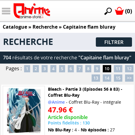
(0)
Catalogue
» Recherche »
Capitaine flam bluray
RECHERCHE
FILTRER
704
résultats de votre recherche
"Capitaine flam bluray"
Pages :
1
2
3
4
5
6
7
8
9
10
11
12
13
14
15
>>
Bleach - Partie 3 (Episodes 56 à 83) -
Coffret Blu-Ray
@Anime
- Coffret Blu-Ray - intégrale
47.96 €
Article disponible
Points fidelités : 130
Nb Blu-Ray :
4 -
Nb épisodes :
27