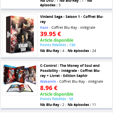
Nb DVD :
1
Nb Blu-Ray :
1 -
Nb
épisodes :
3
Vinland Saga - Saison 1 - Coffret Blu-
ray
Kaze
- Coffret Blu-Ray - intégrale
39.95 €
Article disponible
Points fidelités : 130
Nb Blu-Ray :
4 -
Nb épisodes :
24
C-Control : The Money of Soul and
Possibility - Intégrale - Coffret Blu-
ray + Livret - Edition Saphir
Wakanim
- Coffret Blu-Ray - intégrale
8.96 €
Article disponible
Points fidelités : 50
Nb Blu-Ray :
2 -
Nb épisodes :
11