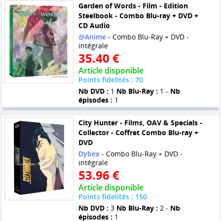
Garden of Words - Film - Edition
Steelbook - Combo Blu-ray + DVD +
CD Audio
@Anime
- Combo Blu-Ray + DVD -
intégrale
35.40 €
Article disponible
Points fidelités : 70
Nb DVD :
1
Nb Blu-Ray :
1 -
Nb
épisodes :
1
City Hunter - Films, OAV & Specials -
Collector - Coffret Combo Blu-ray +
DVD
Dybex
- Combo Blu-Ray + DVD -
intégrale
53.96 €
Article disponible
Points fidelités : 150
Nb DVD :
3
Nb Blu-Ray :
2 -
Nb
épisodes :
1