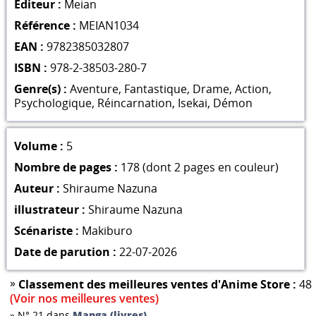
Éditeur :
Meian
Référence :
MEIAN1034
EAN :
9782385032807
ISBN :
978-2-38503-280-7
Genre(s) :
Aventure
,
Fantastique
,
Drame
,
Action
,
Psychologique
,
Réincarnation
,
Isekai
,
Démon
Volume :
5
Nombre de pages :
178 (dont 2 pages en couleur)
Auteur :
Shiraume Nazuna
illustrateur :
Shiraume Nazuna
Scénariste :
Makiburo
Date de parution :
22-07-2026
»
Classement des meilleures ventes d'Anime Store :
48
(Voir nos meilleures ventes)
»
N° 21 dans
Manga (livres)