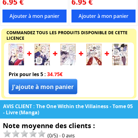
6.95 €
6.95 €
COMMANDEZ TOUS LES PRODUITS DISPONIBLE DE CETTE
LICENCE
Prix pour les 5 :
34.75€
AVIS CLIENT : The One Within the Villainess - Tome 05
- Livre (Manga)
Note moyenne des clients :
(
0
/
5
) -
0
avis