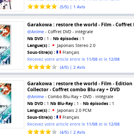
(
5
/
5
) |
1
Avis
Garakowa : restore the world - Film - Coffret
@Anime
- Coffret DVD - intégrale
Nb DVD :
1 -
Nb épisodes :
1
Langue(s) :
Japonais Stereo 2.0
Sous-titre(s) :
Français
Recevez votre article entre le
11/08
et le
12/08
(
4
/
5
) |
2
Avis
Garakowa : restore the world - Film - Edition
Collector - Coffret combo Blu-ray + DVD
@Anime
- Combo Blu-Ray + DVD - intégrale
Nb DVD :
1
Nb Blu-Ray :
1 -
Nb épisodes :
1
Langue(s) :
Japonais 2.0 PCM
Sous-titre(s) :
Français
Recevez votre article entre le
11/08
et le
12/08
(
4
/
5
) |
2
Avis