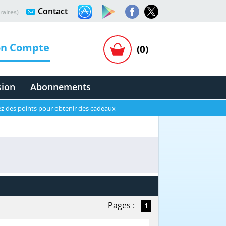
Contact
raires)
n Compte
(0)
sion
Abonnements
z des points pour obtenir des cadeaux
Pages :
1