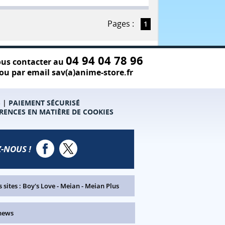
Pages :
1
04 94 04 78 96
us contacter au
ou par email sav(a)anime-store.fr
S
|
PAIEMENT SÉCURISÉ
RENCES EN MATIÈRE DE COOKIES
-NOUS !
 sites :
Boy's Love
-
Meian
-
Meian Plus
news