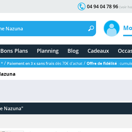
04 94 04 78 96
(voir ho
Mo
Bons Plans
Planning
Blog
Cadeaux
Occa
/
/
 *
Paiement en 3 x sans frais
dès 70€ d'achat
Offre de fidélité
: cumule
Nazuna
e Nazuna"