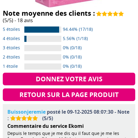
Note moyenne des clients :
(
5
/
5
) -
18
avis
5 étoiles
94.44% (17/18)
4 étoiles
5.56% (1/18)
3 étoiles
0% (0/18)
2 étoiles
0% (0/18)
1 étoile
0% (0/18)
DONNEZ VOTRE AVIS
RETOUR SUR LA PAGE PRODUIT
Buissonjeremie
posté le 09-12-2025 08:07:30 - Note
:
(
5
/
5
)
Commentaire du service Ekomi
Depuis le temps que je me dis qu il faut que je me les