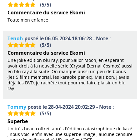
(
5
/
5
)
Commentaire du service Ekomi
Toute mon enfance
Tenoh
posté le 06-05-2024 18:06:28 - Note :
(
5
/
5
)
Commentaire du service Ekomi
Une jolie édition blu ray, pour Sailor Moon, en espérant
avoir droit à la nouvelle série (Crystal Eternal Cosmos) aussi
en blu ray à la suite. On manque aussi un peu de bonus
(les 5 films memorial, les karaoke par ex). Mais bon, j'avais
déjà les DVD, je rachète tout pour me faire plaisir en blu
ray
Tommy
posté le 28-04-2024 20:02:29 - Note :
(
5
/
5
)
Superbe
Un très beau coffret, après l'édition catastrophique de kazé
, nous voici enfin avec une superbe image , aucune censure
, une très belle qualité HD, et VF et VOST.