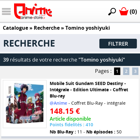
(0)
Catalogue
» Recherche »
Tomino yoshiyuki
RECHERCHE
FILTRER
39
résultats de votre recherche
"Tomino yoshiyuki"
Pages :
1
2
3
Mobile Suit Gundam SEED Destiny -
Intégrale - Edition Ultimate - Coffret
Blu-ray
@Anime
- Coffret Blu-Ray - intégrale
148.15 €
Article disponible
Points fidelités : 410
Nb Blu-Ray :
11 -
Nb épisodes :
50