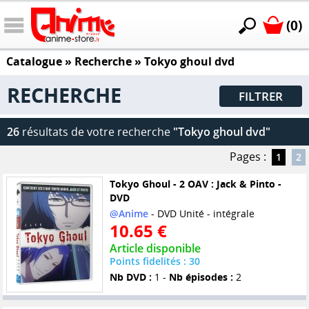
(0)
Catalogue
» Recherche »
Tokyo ghoul dvd
RECHERCHE
FILTRER
26
résultats de votre recherche
"Tokyo ghoul dvd"
Pages :
1
2
Tokyo Ghoul - 2 OAV : Jack & Pinto -
DVD
@Anime
- DVD Unité - intégrale
10.65 €
Article disponible
Points fidelités : 30
Nb DVD :
1 -
Nb épisodes :
2