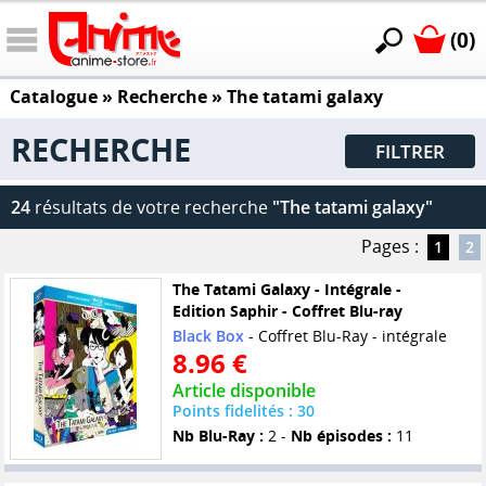
(0)
Catalogue
» Recherche »
The tatami galaxy
RECHERCHE
FILTRER
24
résultats de votre recherche
"The tatami galaxy"
Pages :
1
2
The Tatami Galaxy - Intégrale -
Edition Saphir - Coffret Blu-ray
Black Box
- Coffret Blu-Ray - intégrale
8.96 €
Article disponible
Points fidelités : 30
Nb Blu-Ray :
2 -
Nb épisodes :
11