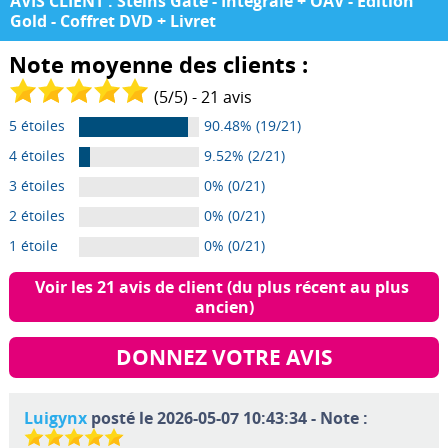
AVIS CLIENT : Steins Gate - Intégrale + OAV - Edition
Gold - Coffret DVD + Livret
Note moyenne des clients :
(
5
/
5
) -
21
avis
5 étoiles
90.48% (19/21)
4 étoiles
9.52% (2/21)
3 étoiles
0% (0/21)
2 étoiles
0% (0/21)
1 étoile
0% (0/21)
Voir les 21 avis de client (du plus récent au plus 
ancien)
DONNEZ VOTRE AVIS
Luigynx
posté le 2026-05-07 10:43:34 - Note :