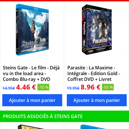
Steins Gate - Le film - Déjà
Parasite : La Maxime -
vu in the load area -
Intégrale - Edition Gold -
Combo Blu-ray + DVD
Coffret DVD + Livret
4.46 €
8.96 €
-70 %
-55 %
14.95€
19.95€
PRODUITS ASSOCIÉS À STEINS GATE