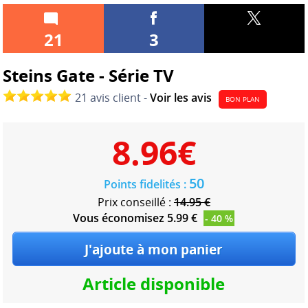
21
3
Steins Gate - Série TV
21 avis client -
Voir les avis
BON PLAN
8.96
€
50
Points fidelités :
Prix conseillé :
14.95 €
Vous économisez 5.99 €
- 40 %
Article disponible