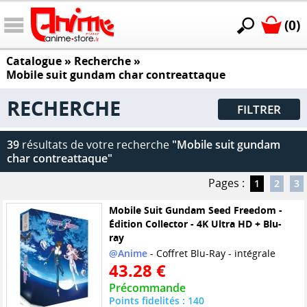
(0)
Catalogue
» Recherche »
Mobile suit gundam char contreattaque
RECHERCHE
FILTRER
39
résultats de votre recherche
"Mobile suit gundam
char contreattaque"
Pages :
1
2
3
Mobile Suit Gundam Seed Freedom -
Édition Collector - 4K Ultra HD + Blu-
ray
@Anime
- Coffret Blu-Ray - intégrale
43.28 €
Précommande
Points fidelités : 140