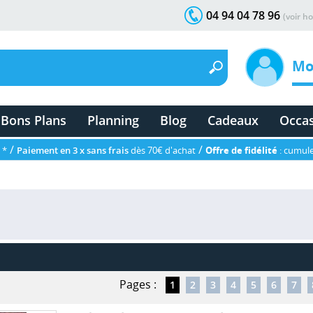
04 94 04 78 96
(voir ho
Mo
Bons Plans
Planning
Blog
Cadeaux
Occa
/
/
 *
Paiement en 3 x sans frais
dès 70€ d'achat
Offre de fidélité
: cumule
Pages :
1
2
3
4
5
6
7