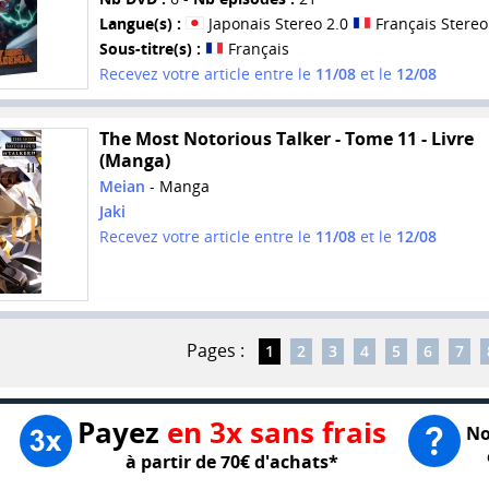
Langue(s) :
Japonais Stereo 2.0
Français Stereo
Sous-titre(s) :
Français
Recevez votre article entre le
11/08
et le
12/08
The Most Notorious Talker - Tome 11 - Livre
(Manga)
Meian
- Manga
Jaki
Recevez votre article entre le
11/08
et le
12/08
Pages :
1
2
3
4
5
6
7
Payez
en 3x sans frais
No
à partir de 70€ d'achats*