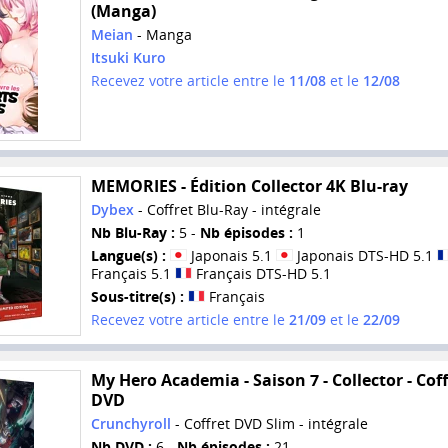
(Manga)
Meian
- Manga
Itsuki Kuro
Recevez votre article entre le
11/08
et le
12/08
MEMORIES - Édition Collector 4K Blu-ray
Dybex
- Coffret Blu-Ray - intégrale
Nb Blu-Ray :
5 -
Nb épisodes :
1
Langue(s) :
Japonais 5.1
Japonais DTS-HD 5.1
Français 5.1
Français DTS-HD 5.1
Sous-titre(s) :
Français
Recevez votre article entre le
21/09
et le
22/09
My Hero Academia - Saison 7 - Collector - Coff
DVD
Crunchyroll
- Coffret DVD Slim - intégrale
Nb DVD :
6 -
Nb épisodes :
21