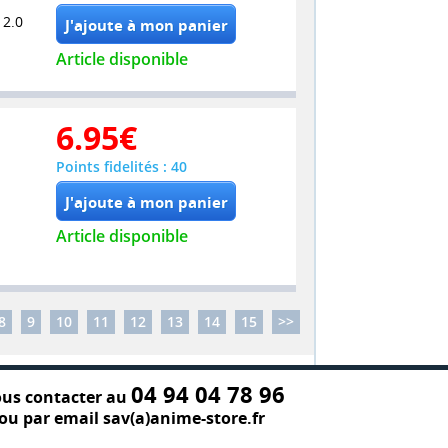
 2.0
Article disponible
6.95
€
Points fidelités : 40
Article disponible
8
9
10
11
12
13
14
15
>>
04 94 04 78 96
us contacter au
ou par email sav(a)anime-store.fr