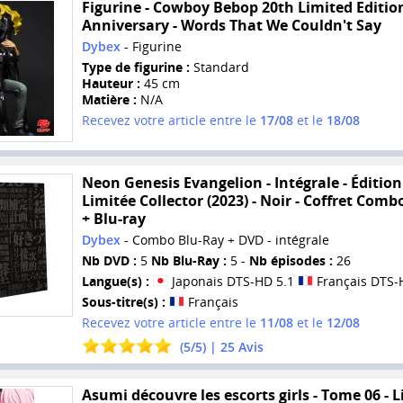
Figurine - Cowboy Bebop 20th Limited Editio
Anniversary - Words That We Couldn't Say
Dybex
- Figurine
Type de figurine :
Standard
Hauteur :
45 cm
Matière :
N/A
Recevez votre article entre le
17/08
et le
18/08
Neon Genesis Evangelion - Intégrale - Édition
Limitée Collector (2023) - Noir - Coffret Com
+ Blu-ray
Dybex
- Combo Blu-Ray + DVD - intégrale
Nb DVD :
5
Nb Blu-Ray :
5 -
Nb épisodes :
26
Langue(s) :
Japonais DTS-HD 5.1
Français DTS-
Sous-titre(s) :
Français
Recevez votre article entre le
11/08
et le
12/08
(
5
/
5
) |
25
Avis
Asumi découvre les escorts girls - Tome 06 - L