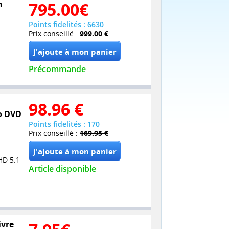
n
795.00
€
Points fidelités : 6630
Prix conseillé :
999.00 €
Précommande
98.96
€
bo DVD
Points fidelités : 170
Prix conseillé :
169.95 €
HD 5.1
Article disponible
ivre