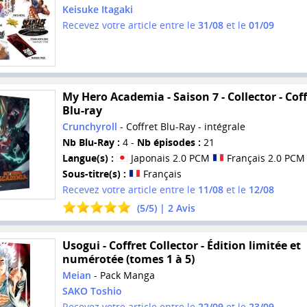
Keisuke Itagaki
Recevez votre article entre le
31/08
et le
01/09
My Hero Academia - Saison 7 - Collector - Coff
Blu-ray
Crunchyroll
- Coffret Blu-Ray - intégrale
Nb Blu-Ray :
4 -
Nb épisodes :
21
Langue(s) :
Japonais 2.0 PCM
Français 2.0 PCM
Sous-titre(s) :
Français
Recevez votre article entre le
11/08
et le
12/08
(
5
/
5
) |
2
Avis
Usogui - Coffret Collector - Édition limitée et
numérotée (tomes 1 à 5)
Meian
- Pack Manga
SAKO Toshio
Recevez votre article entre le
22/09
et le
23/09