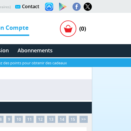
Contact
raires)
n Compte
(0)
sion
Abonnements
z des points pour obtenir des cadeaux
8
9
10
11
12
13
14
15
>>