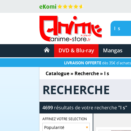
DVD & Blu-ray
Mangas
LIVRAISON OFFERTE
dès 35€ d'achats
Catalogue
» Recherche »
I s
RECHERCHE
4699
résultats de votre recherche
"I s"
AFFINEZ VOTRE SELECTION