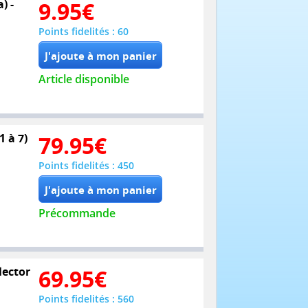
) -
9.95
€
Points fidelités : 60
Article disponible
1 à 7)
79.95
€
Points fidelités : 450
Précommande
lector
69.95
€
Points fidelités : 560