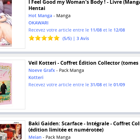
I Feel Good my Woman's Body ! - Livre (Manga
Hentai
Hot Manga
- Manga
OKAWARI
Recevez votre article entre le
11/08
et le
12/08
(
5
/
5
) |
3
Avis
Veil Kotteri - Coffret Édition Collector (tomes 
Noeve Grafx
- Pack Manga
Kotteri
Recevez votre article entre le
31/08
et le
01/09
Baki Gaiden: Scarface - Intégrale - Coffret Col
(édition limitée et numérotée)
Meian
- Pack Manga