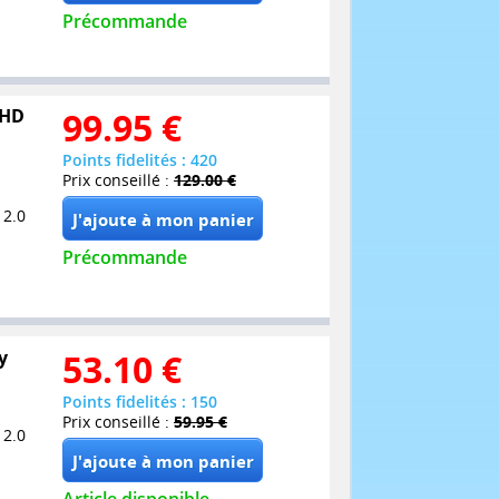
Précommande
UHD
99.95
€
Points fidelités : 420
Prix conseillé :
129.00 €
 2.0
Précommande
y
53.10
€
Points fidelités : 150
Prix conseillé :
59.95 €
 2.0