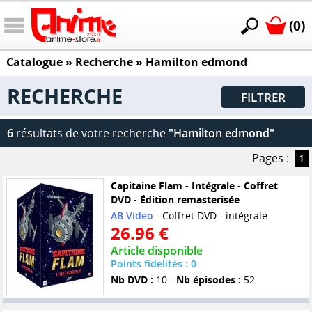
(0)
Catalogue
» Recherche »
Hamilton edmond
RECHERCHE
FILTRER
6
résultats de votre recherche
"Hamilton edmond"
Pages :
1
Capitaine Flam - Intégrale - Coffret
DVD - Édition remasterisée
AB Video
- Coffret DVD - intégrale
26.96 €
Article disponible
Points fidelités : 0
Nb DVD :
10 -
Nb épisodes :
52