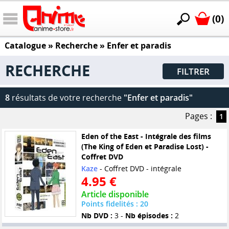
(0)
Catalogue
» Recherche »
Enfer et paradis
RECHERCHE
FILTRER
8
résultats de votre recherche
"Enfer et paradis"
Pages :
1
Eden of the East - Intégrale des films
(The King of Eden et Paradise Lost) -
Coffret DVD
Kaze
- Coffret DVD - intégrale
4.95 €
Article disponible
Points fidelités : 20
Nb DVD :
3 -
Nb épisodes :
2