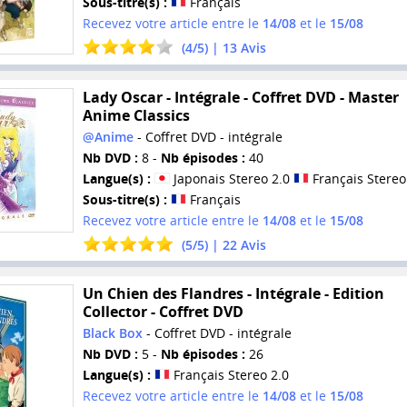
Sous-titre(s) :
Français
Recevez votre article entre le
14/08
et le
15/08
(
4
/
5
) |
13
Avis
Lady Oscar - Intégrale - Coffret DVD - Master
Anime Classics
@Anime
- Coffret DVD - intégrale
Nb DVD :
8 -
Nb épisodes :
40
Langue(s) :
Japonais Stereo 2.0
Français Stereo
Sous-titre(s) :
Français
Recevez votre article entre le
14/08
et le
15/08
(
5
/
5
) |
22
Avis
Un Chien des Flandres - Intégrale - Edition
Collector - Coffret DVD
Black Box
- Coffret DVD - intégrale
Nb DVD :
5 -
Nb épisodes :
26
Langue(s) :
Français Stereo 2.0
Recevez votre article entre le
14/08
et le
15/08