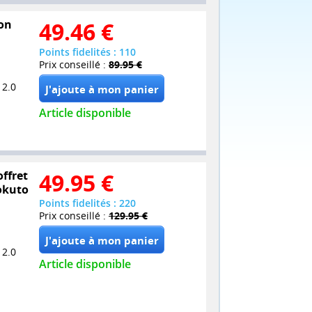
non
49.46
€
Points fidelités : 110
Prix conseillé :
89.95 €
 2.0
Article disponible
offret
49.95
€
Hokuto
Points fidelités : 220
Prix conseillé :
129.95 €
 2.0
Article disponible