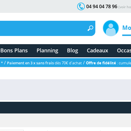
04 94 04 78 96
(voir ho
Mo
Bons Plans
Planning
Blog
Cadeaux
Occa
/
/
 *
Paiement en 3 x sans frais
dès 70€ d'achat
Offre de fidélité
: cumule