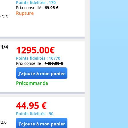
Points fidelités : 170
Prix conseillé :
69.95 €
Rupture
HD 5.1
 1/4
1295.00
€
Points fidelités : 10770
Prix conseillé :
1499.00 €
Précommande
44.95
€
Points fidelités : 90
 2.0