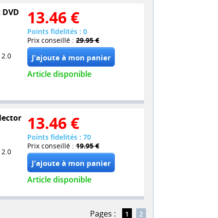
et DVD
13.46
€
Points fidelités : 0
Prix conseillé :
29.95 €
 2.0
Article disponible
lector
13.46
€
Points fidelités : 70
Prix conseillé :
19.95 €
 2.0
Article disponible
Pages :
1
2