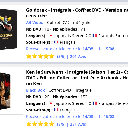
Goldorak - Intégrale - Coffret DVD - Version 
censurée
AB Video
- Coffret DVD - intégrale
Nb DVD :
18 -
Nb épisodes :
74
Langue(s) :
Japonais Stereo 2.0
Français Stereo
Sous-titre(s) :
Français
Recevez votre article entre le
14/08
et le
15/08
(
5
/
5
) |
201
Avis
Ken le Survivant - Intégrale (Saison 1 et 2) - C
DVD - Edition Collector Limitée + Artbook - 
no Ken
Black Box
- Coffret DVD - intégrale
Nb DVD :
26 -
Nb épisodes :
152
Langue(s) :
Japonais Stereo 2.0
Français Stereo
Sous-titre(s) :
Français
Recevez votre article entre le
14/08
et le
15/08
(
5
/
5
) |
251
Avis