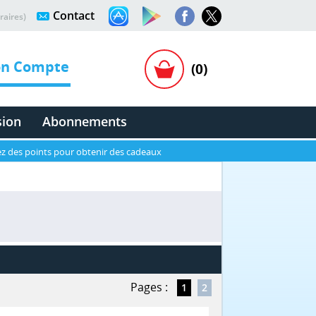
Contact
raires)
n Compte
(0)
sion
Abonnements
z des points pour obtenir des cadeaux
Pages :
1
2