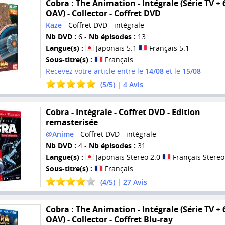
Cobra : The Animation - Intégrale (Série TV + 
OAV) - Collector - Coffret DVD
Kaze
- Coffret DVD - intégrale
Nb DVD :
6 -
Nb épisodes :
13
Langue(s) :
Japonais 5.1
Français 5.1
Sous-titre(s) :
Français
Recevez votre article entre le
14/08
et le
15/08
(
5
/
5
) |
4
Avis
Cobra - Intégrale - Coffret DVD - Edition
remasterisée
@Anime
- Coffret DVD - intégrale
Nb DVD :
4 -
Nb épisodes :
31
Langue(s) :
Japonais Stereo 2.0
Français Stereo
Sous-titre(s) :
Français
(
4
/
5
) |
27
Avis
Cobra : The Animation - Intégrale (Série TV + 
OAV) - Collector - Coffret Blu-ray