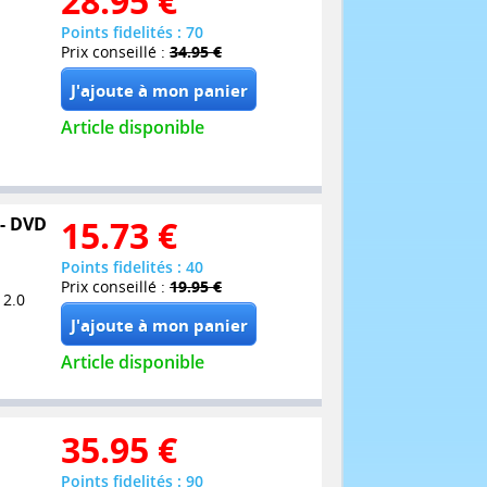
28.95
€
Points fidelités : 70
Prix conseillé :
34.95 €
Article disponible
 - DVD
15.73
€
Points fidelités : 40
Prix conseillé :
19.95 €
 2.0
Article disponible
35.95
€
Points fidelités : 90