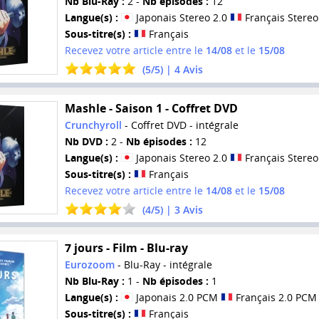
Nb Blu-Ray :
2 -
Nb épisodes :
12
Langue(s) :
Japonais Stereo 2.0
Français Stereo
Sous-titre(s) :
Français
Recevez votre article entre le
14/08
et le
15/08
(
5
/
5
) |
4
Avis
Mashle - Saison 1 - Coffret DVD
Crunchyroll
- Coffret DVD - intégrale
Nb DVD :
2 -
Nb épisodes :
12
Langue(s) :
Japonais Stereo 2.0
Français Stereo
Sous-titre(s) :
Français
Recevez votre article entre le
14/08
et le
15/08
(
4
/
5
) |
3
Avis
7 jours - Film - Blu-ray
Eurozoom
- Blu-Ray - intégrale
Nb Blu-Ray :
1 -
Nb épisodes :
1
Langue(s) :
Japonais 2.0 PCM
Français 2.0 PCM
Sous-titre(s) :
Français