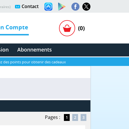
Contact
raires)
n Compte
(0)
sion
Abonnements
z des points pour obtenir des cadeaux
Pages :
1
2
3