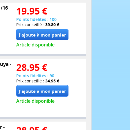
 (16
19.95
€
Points fidelités : 100
Prix conseillé :
39.80 €
Article disponible
buya -
28.95
€
Points fidelités : 90
Prix conseillé :
34.95 €
Article disponible
r -