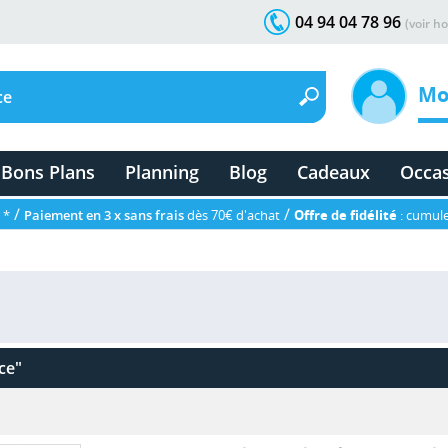
04 94 04 78 96
(voir ho
Mo
Bons Plans
Planning
Blog
Cadeaux
Occa
/
/
 *
Paiement en 3 x sans frais
dès 70€ d'achat
Offre de fidélité
: cumule
ce"