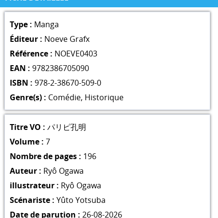
Type :
Manga
Éditeur :
Noeve Grafx
Référence :
NOEVE0403
EAN :
9782386705090
ISBN :
978-2-38670-509-0
Genre(s) :
Comédie
,
Historique
Titre VO :
パリピ孔明
Volume :
7
Nombre de pages :
196
Auteur :
Ryô Ogawa
illustrateur :
Ryô Ogawa
Scénariste :
Yûto Yotsuba
Date de parution :
26-08-2026