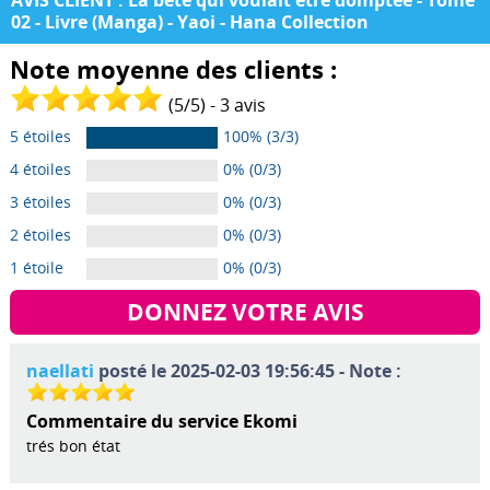
AVIS CLIENT : La bête qui voulait être domptée - Tome
02 - Livre (Manga) - Yaoi - Hana Collection
Note moyenne des clients :
(
5
/
5
) -
3
avis
5 étoiles
100% (3/3)
4 étoiles
0% (0/3)
3 étoiles
0% (0/3)
2 étoiles
0% (0/3)
1 étoile
0% (0/3)
DONNEZ VOTRE AVIS
naellati
posté le 2025-02-03 19:56:45 - Note :
Commentaire du service Ekomi
trés bon état