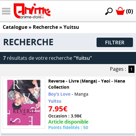
(0)
Catalogue
» Recherche »
Yuitsu
RECHERCHE
FILTRER
7
résultats de votre recherche
"Yuitsu"
Pages :
1
Reverse - Livre (Manga) - Yaoi - Hana
Collection
Boy's Love
- Manga
Yuitsu
7.95€
Occasion : 3.98€
Article disponible
Points fidelités : 50