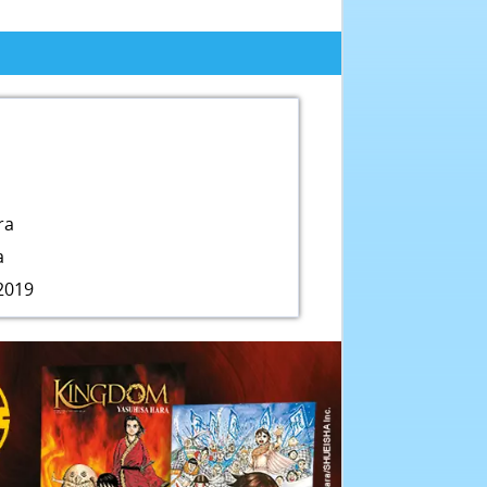
ra
a
2019