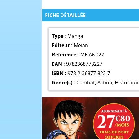
FICHE DÉTAILLÉE
Type :
Manga
Éditeur :
Meian
Référence :
MEIAN022
EAN :
9782368778227
ISBN :
978-2-36877-822-7
Genre(s) :
Combat
,
Action
,
Historiqu