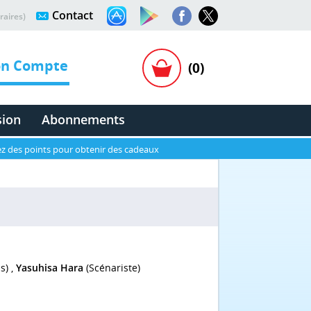
Contact
raires)
n Compte
(0)
sion
Abonnements
z des points pour obtenir des cadeaux
s) ,
Yasuhisa Hara
(Scénariste)