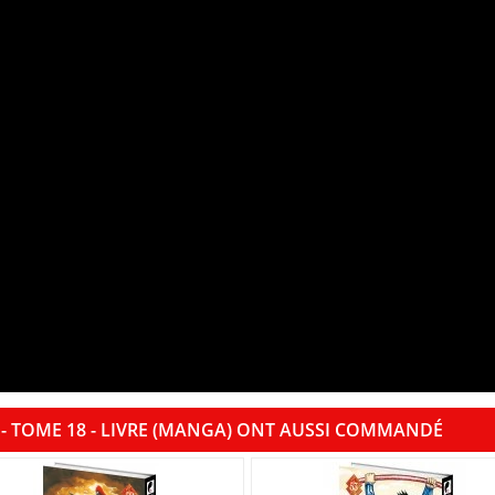
- TOME 18 - LIVRE (MANGA) ONT AUSSI COMMANDÉ