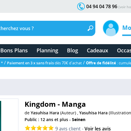
04 94 04 78 96
(voir ho
Mo
Bons Plans
Planning
Blog
Cadeaux
Occa
/
/
 *
Paiement en 3 x sans frais
dès 70€ d'achat
Offre de fidélité
: cumule
Kingdom - Manga
de
Yasuhisa Hara
(Auteur) ,
Yasuhisa Hara
(Illustration
Public : 12 ans et plus -
Seinen
9 avis client -
Voir les avis