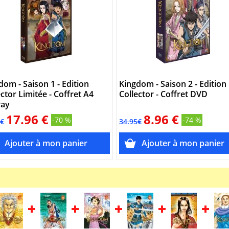
dom - Saison 1 - Edition
Kingdom - Saison 2 - Edition
ector Limitée - Coffret A4
Collector - Coffret DVD
ray
17.96 €
8.96 €
-70 %
-74 %
5€
34.95€