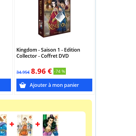
Kingdom - Saison 1 - Edition
Kingdom - Tome 
Collector - Coffret DVD
(Manga)
8.96 €
6.95 €
-74 %
34.95€