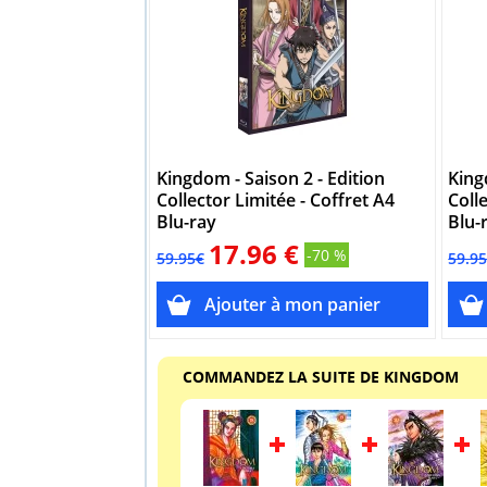
Kingdom - Saison 2 - Edition
King
Collector Limitée - Coffret A4
Coll
Blu-ray
Blu-
17.96 €
-70 %
59.95€
59.9
COMMANDEZ LA SUITE DE KINGDOM