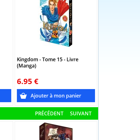
Kingdom - Tome 15 - Livre
Kingdom - Tome 
(Manga)
(Manga)
6.95 €
6.95 €
PRÉCÉDENT
SUIVANT