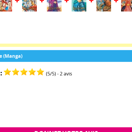
re (Manga)
:
(
5
/
5
) -
2
avis