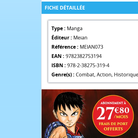
FICHE DÉTAILLÉE
Type :
Manga
Éditeur :
Meian
Référence :
MEIAN073
EAN :
9782382753194
ISBN :
978-2-38275-319-4
Genre(s) :
Combat
,
Action
,
Historiqu