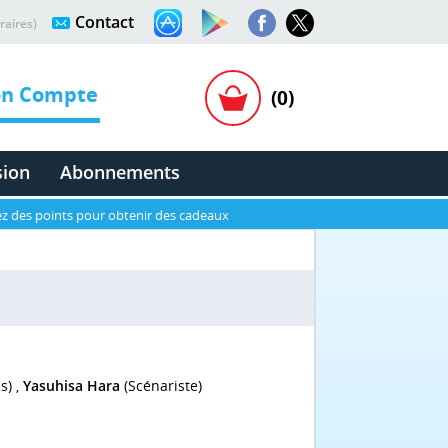
Contact
raires)
n Compte
(0)
sion
Abonnements
z des points pour obtenir des cadeaux
s) ,
Yasuhisa Hara
(Scénariste)