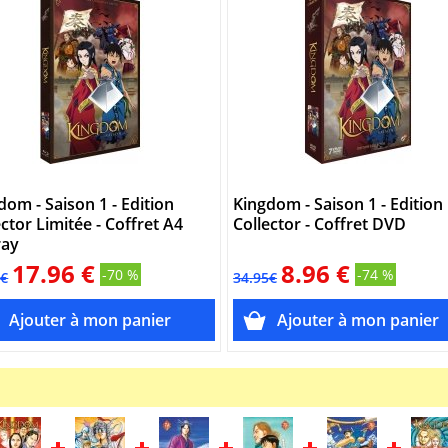
dom - Saison 1 - Edition
Kingdom - Saison 1 - Edition
ector Limitée - Coffret A4
Collector - Coffret DVD
ray
17.96 €
8.96 €
-70 %
-74 %
5€
34.95€