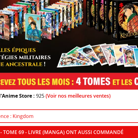
'Anime Store :
925
(Voir nos meilleures ventes)
cence : Kingdom
- TOME 69 - LIVRE (MANGA) ONT AUSSI COMMANDÉ