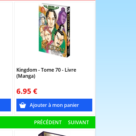
Kingdom - Tome 70 - Livre
Kingdom - Tome 
(Manga)
(Manga)
6.95 €
6.95 €
PRÉCÉDENT
SUIVANT