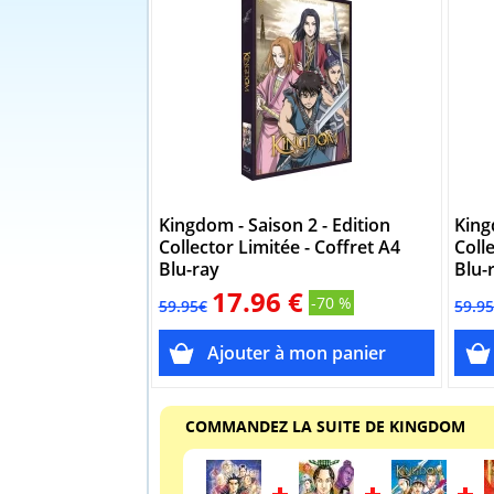
Kingdom - Saison 2 - Edition
King
Collector Limitée - Coffret A4
Coll
Blu-ray
Blu-
17.96 €
-70 %
59.95€
59.9
COMMANDEZ LA SUITE DE KINGDOM