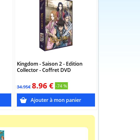
Kingdom - Saison 2 - Edition
Kingdom - Tome 
Collector - Coffret DVD
(Manga)
8.96 €
6.95 €
-74 %
34.95€