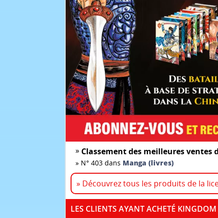
»
Classement des meilleures ventes d
»
N° 403 dans
Manga (livres)
» Découvrez tous les produits de la li
LES CLIENTS AYANT ACHETÉ KINGDOM 