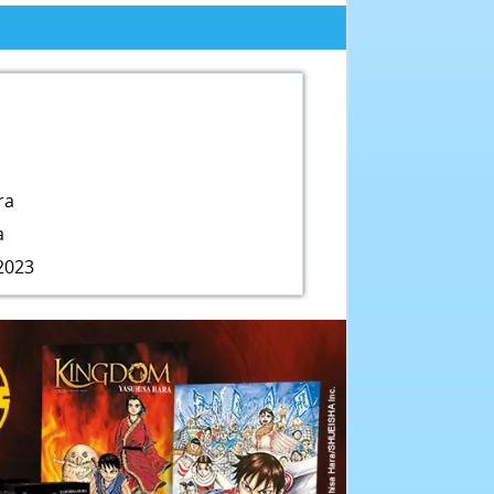
ra
a
2023