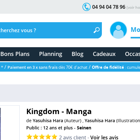
04 94 04 78 96
(voir ho
Mo
Bons Plans
Planning
Blog
Cadeaux
Occa
/
/
 *
Paiement en 3 x sans frais
dès 70€ d'achat
Offre de fidélité
: cumule
Kingdom - Manga
de
Yasuhisa Hara
(Auteur) ,
Yasuhisa Hara
(Illustration
Public : 12 ans et plus -
Seinen
2 avis client -
Voir les avis