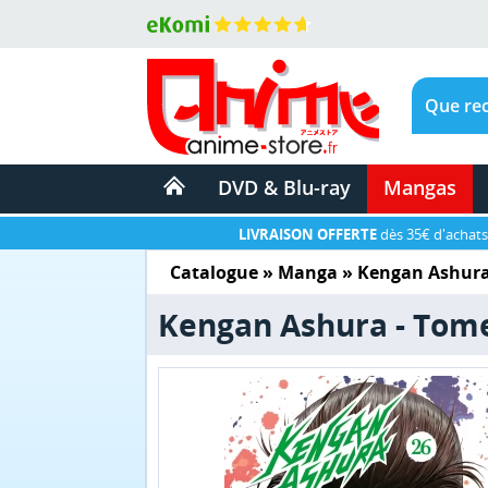
DVD & Blu-ray
Mangas
LIVRAISON OFFERTE
dès 35€ d'achats
Catalogue
»
Manga
»
Kengan Ashur
Kengan Ashura - Tom