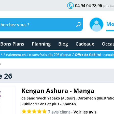
04 94 04 78 96
(voir ho
Mo
Bons Plans
Planning
Blog
Cadeaux
Occa
/
/
 *
Paiement en 3 x sans frais
dès 70€ d'achat
Offre de fidélité
: cumule
a
e 26
Kengan Ashura - Manga
de
Sandrovich Yabako
(Auteur) ,
Daromeon
(Illustrati
Public : 12 ans et plus -
Shonen
7 avis client -
Voir les avis