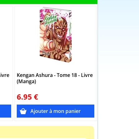
ivre
Kengan Ashura - Tome 18 - Livre
Kengan Ashura -
(Manga)
(Manga)
6.95 €
6.95 €