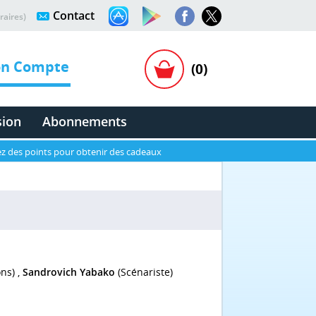
Contact
raires)
n Compte
(0)
sion
Abonnements
z des points pour obtenir des cadeaux
ons) ,
Sandrovich Yabako
(Scénariste)