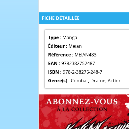
FICHE DÉTAILLÉE
Type :
Manga
Éditeur :
Meian
Référence :
MEIAN483
EAN :
9782382752487
ISBN :
978-2-38275-248-7
Genre(s) :
Combat
,
Drame
,
Action