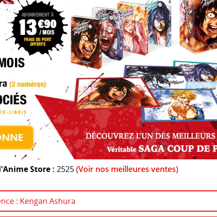
'Anime Store :
2525
(Voir nos meilleures ventes)
cence : Kengan Ashura