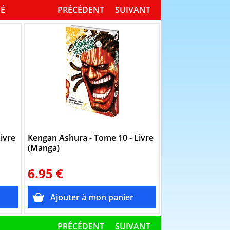
DÉ
PRÉCÉDENT
SUIVANT
ivre
Kengan Ashura - Tome 10 - Livre
Kengan Ashura -
(Manga)
(Manga)
6.95 €
6.95 €
PRÉCÉDENT
SUIVANT