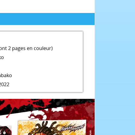
ont 2 pages en couleur)
ko
abako
2022