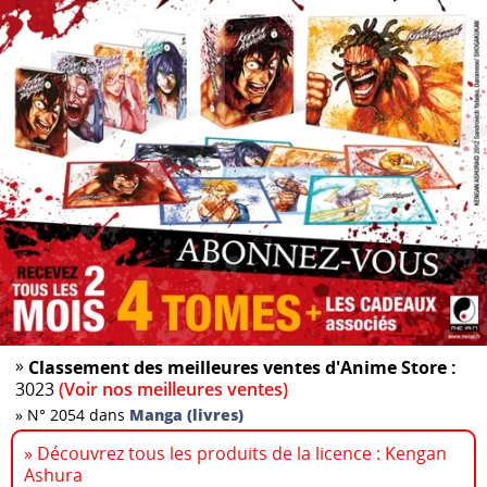
»
Classement des meilleures ventes d'Anime Store :
3023
(Voir nos meilleures ventes)
»
N° 2054 dans
Manga (livres)
» Découvrez tous les produits de la licence : Kengan
Ashura