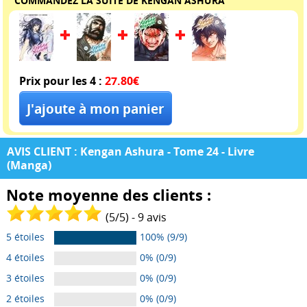
COMMANDEZ LA SUITE DE KENGAN ASHURA
Prix pour les 4 :
27.80€
AVIS CLIENT : Kengan Ashura - Tome 24 - Livre
(Manga)
Note moyenne des clients :
(
5
/
5
) -
9
avis
5 étoiles
100% (9/9)
4 étoiles
0% (0/9)
3 étoiles
0% (0/9)
2 étoiles
0% (0/9)