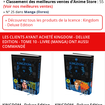
»
Classement des meilleures ventes d'Anime Store :
55
(Voir nos meilleures ventes)
»
N° 25 dans
Manga (livres)
» Découvrez tous les produits de la licence : Kingdom
- Deluxe Edition
LES CLIENTS AYANT ACHETÉ KINGDOM - DELUXE
EDITION - TOME 10 - LIVRE (MANGA) ONT AUSSI
COMMANDÉ
KINGDOM - Deluxe Edition
KINGDOM - Deluxe Edition