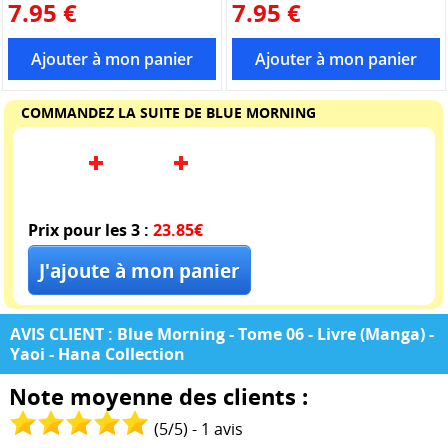
7.95 €
7.95 €
COMMANDEZ LA SUITE DE BLUE MORNING
Prix pour les 3 :
23.85€
AVIS CLIENT : Blue Morning - Tome 06 - Livre (Manga) -
Yaoi - Hana Collection
Note moyenne des clients :
(
5
/
5
) -
1
avis