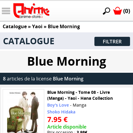
(0)
Catalogue
»
Yaoi
»
Blue Morning
CATALOGUE
FILTRER
Blue Morning
8
articles de la license
Blue Morning
Blue Morning - Tome 08 - Livre
(Manga) - Yaoi - Hana Collection
Boy's Love
- Manga
Shoko Hidaka
7.95 €
Article disponible
Prix occasion :
3.98€