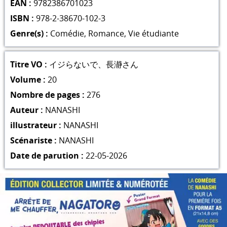
EAN :
9782386701023
ISBN :
978-2-38670-102-3
Genre(s) :
Comédie
,
Romance
,
Vie étudiante
Titre VO :
イジらないで、長瀞さん
Volume :
20
Nombre de pages :
276
Auteur :
NANASHI
illustrateur :
NANASHI
Scénariste :
NANASHI
Date de parution :
22-05-2026