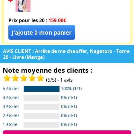
Prix pour les 20 :
159.00€
AVIS CLIENT : Arrête de me chauffer, Nagatoro - Tome
20 - Livre (Manga)
Note moyenne des clients :
(
5
/
5
) -
1
avis
5 étoiles
100% (1/1)
4 étoiles
0% (0/1)
3 étoiles
0% (0/1)
2 étoiles
0% (0/1)
1 étoile
0% (0/1)