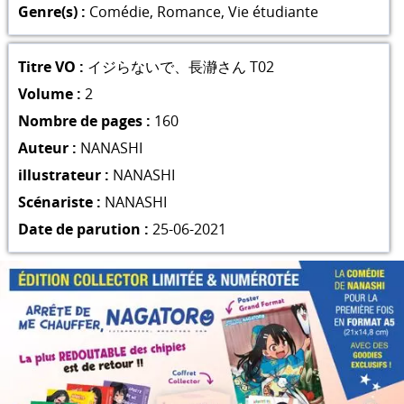
Genre(s) :
Comédie
,
Romance
,
Vie étudiante
Titre VO :
イジらないで、長瀞さん T02
Volume :
2
Nombre de pages :
160
Auteur :
NANASHI
illustrateur :
NANASHI
Scénariste :
NANASHI
Date de parution :
25-06-2021