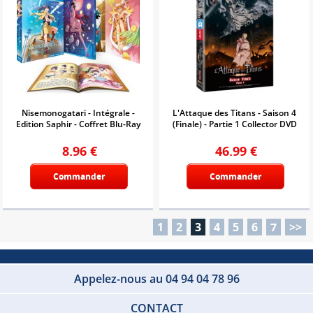
Nisemonogatari - Intégrale -
L'Attaque des Titans - Saison 4
Edition Saphir - Coffret Blu-Ray
(Finale) - Partie 1 Collector DVD
8.96
€
46.99
€
Commander
Commander
1
2
3
4
5
6
7
>>
Appelez-nous au 04 94 04 78 96
CONTACT