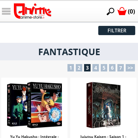
(0)
FILTRER
FANTASTIQUE
1
2
3
4
5
6
7
>>
Yu Yu Hakusho - Intégrale -
Jujutsu Kaisen - Saison 1 -