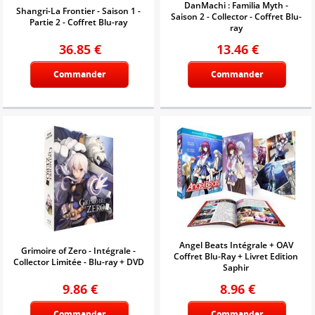
DanMachi : Familia Myth -
Shangri-La Frontier - Saison 1 -
Saison 2 - Collector - Coffret Blu-
Partie 2 - Coffret Blu-ray
ray
36.85
€
13.46
€
Commander
Commander
Angel Beats Intégrale + OAV
Grimoire of Zero - Intégrale -
Coffret Blu-Ray + Livret Edition
Collector Limitée - Blu-ray + DVD
Saphir
9.86
€
8.96
€
Commander
Commander