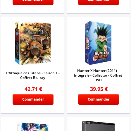
Hunter X Hunter (2011) -
L'Attaque des Titans - Saison 1 -
Intégrale - Collector - Coffret
Coffret Blu-ray
DVD
42.71
€
39.95
€
Commander
Commander