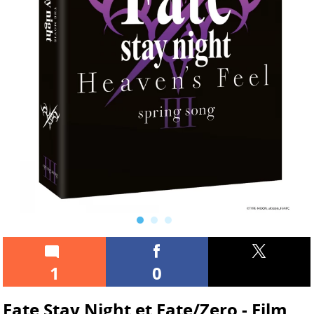
1
0
Fate Stay Night et Fate/Zero - Film