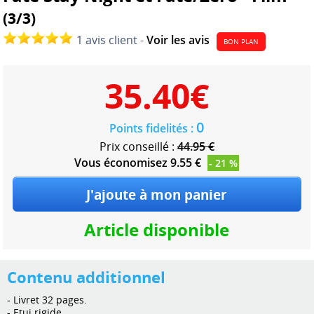
(3/3)
1 avis client -
Voir les avis
BON PLAN
35.40
€
0
Points fidelités :
Prix conseillé :
44.95 €
Vous économisez 9.55 €
- 21 %
Article disponible
Contenu additionnel
- Livret 32 pages.
- Etui rigide.