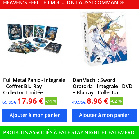
HEAVEN'S FEEL - FILM 3 :... ONT AUSSI COMMANDÉ
Full Metal Panic - Intégrale
DanMachi : Sword
- Coffret Blu-Ray -
Oratoria - Intégrale - DVD
Collector Limitée
+ Blu-ray - Collector
17.96 €
8.96 €
-74 %
-82 %
69.95€
49.95€
PRODUITS ASSOCIÉS À FATE STAY NIGHT ET FATE/ZERO