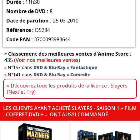
Durée :
11h30
Nombre de DVD :
8
Date de parution :
25-03-2010
Référence :
D5284
Code EAN :
3700093983644
»
Classement des meilleures ventes d'Anime Store :
435
(Voir nos meilleures ventes)
»
N°157 dans
DVD & Blu-Ray
»
Fantastique
»
N°141 dans
DVD & Blu-Ray
»
Comédie
» Découvrez tous les produits de la licence : Slayers
(Next et Try)
LES CLIENTS AYANT ACHETÉ SLAYERS - SAISON 1 + FILM
- COFFRET DVD + ... ONT AUSSI COMMANDÉ