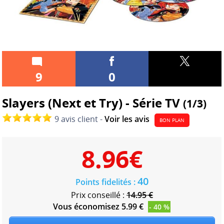
9
0
Slayers (Next et Try) - Série TV
(1/3)
9 avis client -
Voir les avis
BON PLAN
8.96
€
40
Points fidelités :
Prix conseillé :
14.95 €
Vous économisez 5.99 €
- 40 %