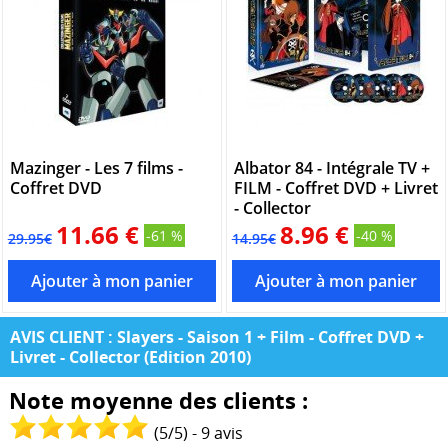
Mazinger - Les 7 films -
Albator 84 - Intégrale TV +
Coffret DVD
FILM - Coffret DVD + Livret
- Collector
11.66 €
8.96 €
-61 %
-40 %
29.95€
14.95€
AVIS CLIENT : Slayers - Saison 1 + Film - Coffret DVD +
Livret - Collector (Edition 2010)
Note moyenne des clients :
(
5
/
5
) -
9
avis