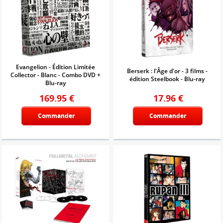
Evangelion - Édition Limitée
Berserk : l'Âge d'or - 3 films -
Collector - Blanc - Combo DVD +
édition Steelbook - Blu-ray
Blu-ray
169.95
€
17.96
€
Commander
Commander