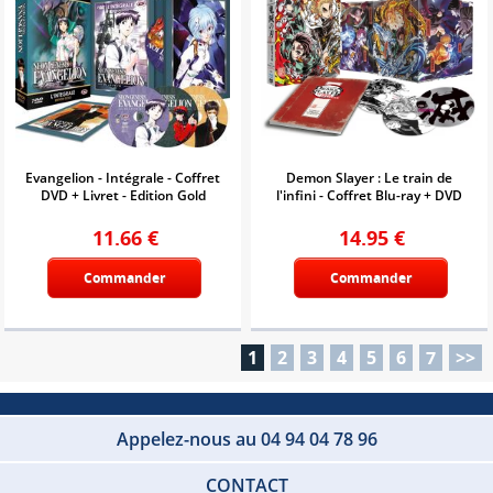
Evangelion - Intégrale - Coffret
Demon Slayer : Le train de
DVD + Livret - Edition Gold
l'infini - Coffret Blu-ray + DVD
11.66
€
14.95
€
Commander
Commander
1
2
3
4
5
6
7
>>
Appelez-nous au 04 94 04 78 96
CONTACT