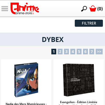
(0)
FILTRER
DYBEX
1
2
3
4
5
6
7
>>
Evangelion - Édition Limitée
Nadia des Mers Mystérieuses -