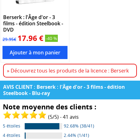
Berserk : l'Âge d'or - 3
films - édition Steelbook -
DVD
17.96 €
-40 %
29.95€
» Découvrez tous les produits de la licence : Berserk
AVIS CLIENT : Berserk : l'Âge d'or - 3 films - édition
Steelbook - Blu-ray
Note moyenne des clients :
(
5
/
5
) -
41
avis
5 étoiles
92.68% (38/41)
4 étoiles
2.44% (1/41)