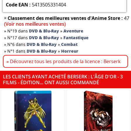
Code EAN :
5413505331404
»
Classement des meilleures ventes d'Anime Store :
47
(Voir nos meilleures ventes)
»
N°19 dans
DVD & Blu-Ray
»
Aventure
»
N°17 dans
DVD & Blu-Ray
»
Fantastique
»
N°6 dans
DVD & Blu-Ray
»
Combat
»
N°1 dans
DVD & Blu-Ray
»
Horreur
» Découvrez tous les produits de la licence : Berserk
LES CLIENTS AYANT ACHETÉ BERSERK : L'ÂGE D'OR - 3
FILMS - ÉDITION... ONT AUSSI COMMANDÉ