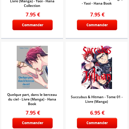
Livre (Manga) - Yaoi - Hana
- Yaoi - Hana Book
Collection
7.95
€
7.95
€
Commander
Commander
Quelque part, dans le berceau
Succubus & Hitman - Tome 01 -
du ciel - Livre (Manga) - Hana
Livre (Manga)
Book
7.95
€
6.95
€
Commander
Commander