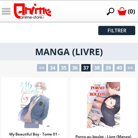
(0)
FILTRER
MANGA (LIVRE)
<<
34
35
36
37
38
39
40
>>
My Beautiful Boy - Tome 01 -
Porno au boulot - Livre (Manga)