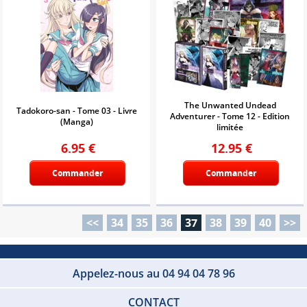
The Unwanted Undead
Tadokoro-san - Tome 03 - Livre
Adventurer - Tome 12 - Edition
(Manga)
limitée
6.95
€
12.95
€
Commander
Commander
<<
34
35
36
37
38
39
40
>>
Appelez-nous au 04 94 04 78 96
CONTACT