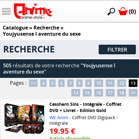
(0)
Catalogue
» Recherche »
Youjyusense l aventure du sexe
RECHERCHE
FILTRER
505
résultats de votre recherche
"Youjyusense l
aventure du sexe"
Pages :
<<
4
5
6
7
8
9
10
11
12
13
14
15
16
17
18
>>
Casshern Sins - Intégrale - Coffret
DVD + Livret - Edition Gold
WE Anim
- Coffret DVD Digipack -
intégrale
19.95 €
Article disponible