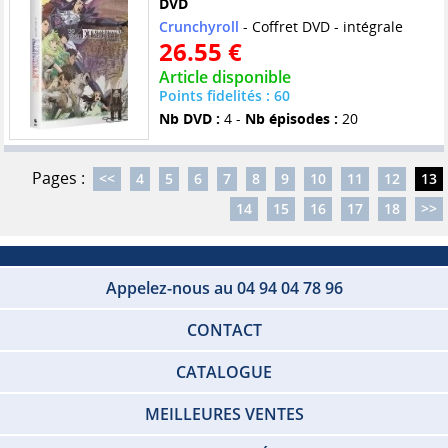
DVD
Crunchyroll
- Coffret DVD - intégrale
26.55 €
Article disponible
Points fidelités : 60
Nb DVD :
4 -
Nb épisodes :
20
Pages :
<<
4
5
6
7
8
9
10
11
12
13
14
15
16
17
18
>>
Appelez-nous au 04 94 04 78 96
CONTACT
CATALOGUE
MEILLEURES VENTES