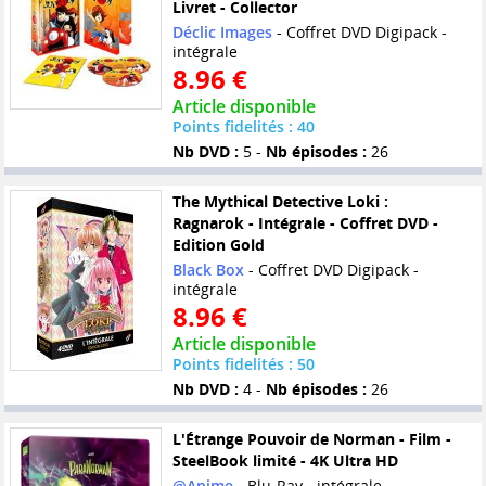
Livret - Collector
Déclic Images
- Coffret DVD Digipack -
intégrale
8.96 €
Article disponible
Points fidelités : 40
Nb DVD :
5 -
Nb épisodes :
26
The Mythical Detective Loki :
Ragnarok - Intégrale - Coffret DVD -
Edition Gold
Black Box
- Coffret DVD Digipack -
intégrale
8.96 €
Article disponible
Points fidelités : 50
Nb DVD :
4 -
Nb épisodes :
26
L'Étrange Pouvoir de Norman - Film -
SteelBook limité - 4K Ultra HD
@Anime
- Blu-Ray - intégrale