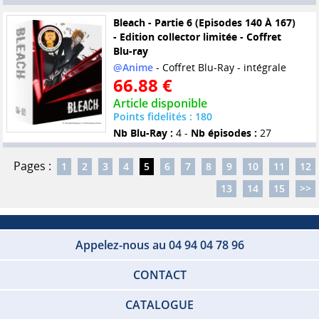
Bleach - Partie 6 (Episodes 140 À 167)
- Edition collector limitée - Coffret
Blu-ray
@Anime
- Coffret Blu-Ray - intégrale
66.88 €
Article disponible
Points fidelités : 180
Nb Blu-Ray :
4 -
Nb épisodes :
27
Pages :
1
2
3
4
5
6
7
8
9
10
11
12
13
14
15
>>
Appelez-nous au 04 94 04 78 96
CONTACT
CATALOGUE