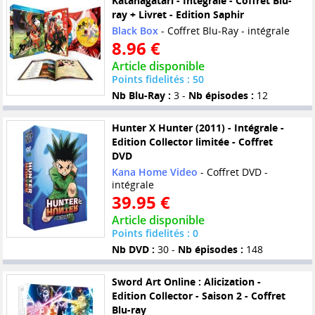
Katanagatari - Intégrale - Coffret Blu-
ray + Livret - Edition Saphir
Black Box
- Coffret Blu-Ray - intégrale
8.96 €
Article disponible
Points fidelités : 50
Nb Blu-Ray :
3 -
Nb épisodes :
12
Hunter X Hunter (2011) - Intégrale -
Edition Collector limitée - Coffret
DVD
Kana Home Video
- Coffret DVD -
intégrale
39.95 €
Article disponible
Points fidelités : 0
Nb DVD :
30 -
Nb épisodes :
148
Sword Art Online : Alicization -
Edition Collector - Saison 2 - Coffret
Blu-ray