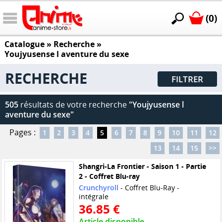
(0)
Catalogue
» Recherche »
Youjyusense l aventure du sexe
RECHERCHE
FILTRER
505
résultats de votre recherche
"Youjyusense l
aventure du sexe"
Pages :
1
2
3
4
5
6
7
8
9
10
11
12
13
14
15
>>
Shangri-La Frontier - Saison 1 - Partie
2 - Coffret Blu-ray
Crunchyroll
- Coffret Blu-Ray -
intégrale
36.85 €
Article disponible