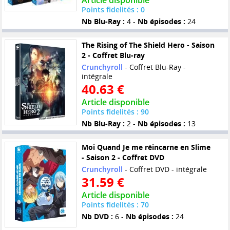
Article disponible
Points fidelités : 0
Nb Blu-Ray :
4 -
Nb épisodes :
24
The Rising of The Shield Hero - Saison
2 - Coffret Blu-ray
Crunchyroll
- Coffret Blu-Ray -
intégrale
40.63 €
Article disponible
Points fidelités : 90
Nb Blu-Ray :
2 -
Nb épisodes :
13
Moi Quand Je me réincarne en Slime
- Saison 2 - Coffret DVD
Crunchyroll
- Coffret DVD - intégrale
31.59 €
Article disponible
Points fidelités : 70
Nb DVD :
6 -
Nb épisodes :
24