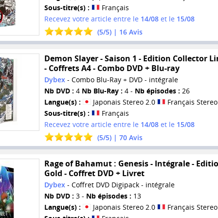
Sous-titre(s) :
Français
Recevez votre article entre le
14/08
et le
15/08
(
5
/
5
) |
16
Avis
Demon Slayer - Saison 1 - Edition Collector L
- Coffrets A4 - Combo DVD + Blu-ray
Dybex
- Combo Blu-Ray + DVD - intégrale
Nb DVD :
4
Nb Blu-Ray :
4 -
Nb épisodes :
26
Langue(s) :
Japonais Stereo 2.0
Français Stereo
Sous-titre(s) :
Français
Recevez votre article entre le
14/08
et le
15/08
(
5
/
5
) |
70
Avis
Rage of Bahamut : Genesis - Intégrale - Editi
Gold - Coffret DVD + Livret
Dybex
- Coffret DVD Digipack - intégrale
Nb DVD :
3 -
Nb épisodes :
13
Langue(s) :
Japonais Stereo 2.0
Français Stereo