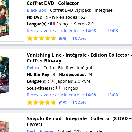
Coffret DVD - Collector
Black Box
- Coffret DVD Digipack - intégrale
Nb DVD :
9 -
Nb épisodes :
52
Langue(s) :
Français Stereo 2.0
Recevez votre article entre le
14/08
et le
15/08
(
5
/
5
) |
16
Avis
Vanishing Line - Intégrale - Edition Collector -
Coffret Blu-ray
Dybex
- Coffret Blu-Ray - intégrale
Nb Blu-Ray :
3 -
Nb épisodes :
24
Langue(s) :
Japonais 2.0 PCM
Sous-titre(s) :
Français
Recevez votre article entre le
14/08
et le
15/08
(
5
/
5
) |
15
Avis
Saiyuki Reload - Intégrale - Collector (8 DVD +
Livret)
Déclic Images
- Coffret DVD - intégrale