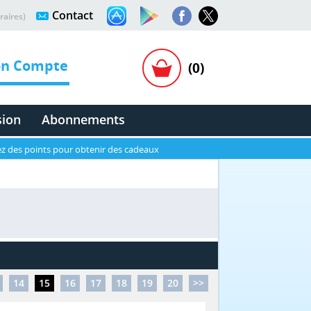
Contact
raires)
n Compte
(0)
sion
Abonnements
z des points pour obtenir des cadeaux
14
15
16
17
18
19
20
>>