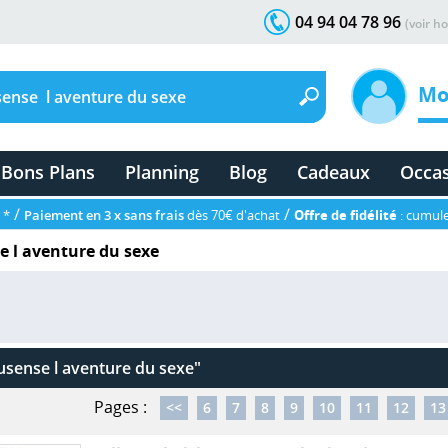
04 94 04 78 96
(voir ho
Mo
Bons Plans
Planning
Blog
Cadeaux
Occa
/
/
 *
Paiement en 3 x sans frais
dès 70€ d'achat
Offre de fidélité
: cumule
e l aventure du sexe
usense l aventure du sexe"
Pages :
<<
6
7
8
9
10
11
12
13