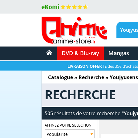
DVD & Blu-ray
Mangas
LIVRAISON OFFERTE
dès 35€ d'achats
Catalogue
» Recherche »
Youjyusens
RECHERCHE
505
résultats de votre recherche
"Youjy
AFFINEZ VOTRE SELECTION