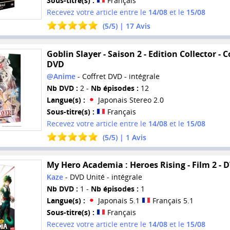
Sous-titre(s) :
Français
Recevez votre article entre le
14/08
et le
15/08
(
5
/
5
) |
17
Avis
Goblin Slayer - Saison 2 - Edition Collector - C
DVD
@Anime
- Coffret DVD - intégrale
Nb DVD :
2 -
Nb épisodes :
12
Langue(s) :
Japonais Stereo 2.0
Sous-titre(s) :
Français
Recevez votre article entre le
14/08
et le
15/08
(
5
/
5
) |
1
Avis
My Hero Academia : Heroes Rising - Film 2 - 
Kaze
- DVD Unité - intégrale
Nb DVD :
1 -
Nb épisodes :
1
Langue(s) :
Japonais 5.1
Français 5.1
Sous-titre(s) :
Français
Recevez votre article entre le
14/08
et le
15/08