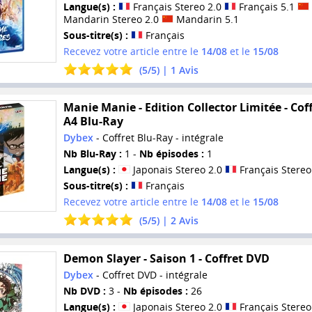
Langue(s) :
Français Stereo 2.0
Français 5.1
Mandarin Stereo 2.0
Mandarin 5.1
Sous-titre(s) :
Français
Recevez votre article entre le
14/08
et le
15/08
(
5
/
5
) |
1
Avis
Manie Manie - Edition Collector Limitée - Cof
A4 Blu-Ray
Dybex
- Coffret Blu-Ray - intégrale
Nb Blu-Ray :
1 -
Nb épisodes :
1
Langue(s) :
Japonais Stereo 2.0
Français Stereo
Sous-titre(s) :
Français
Recevez votre article entre le
14/08
et le
15/08
(
5
/
5
) |
2
Avis
Demon Slayer - Saison 1 - Coffret DVD
Dybex
- Coffret DVD - intégrale
Nb DVD :
3 -
Nb épisodes :
26
Langue(s) :
Japonais Stereo 2.0
Français Stereo