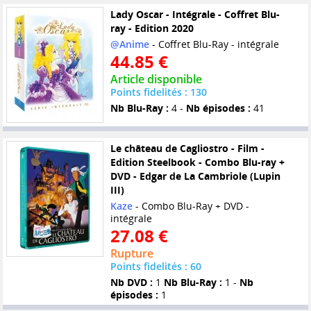
Lady Oscar - Intégrale - Coffret Blu-
ray - Edition 2020
@Anime
- Coffret Blu-Ray - intégrale
44.85 €
Article disponible
Points fidelités : 130
Nb Blu-Ray :
4 -
Nb épisodes :
41
Le château de Cagliostro - Film -
Edition Steelbook - Combo Blu-ray +
DVD - Edgar de La Cambriole (Lupin
III)
Kaze
- Combo Blu-Ray + DVD -
intégrale
27.08 €
Rupture
Points fidelités : 60
Nb DVD :
1
Nb Blu-Ray :
1 -
Nb
épisodes :
1