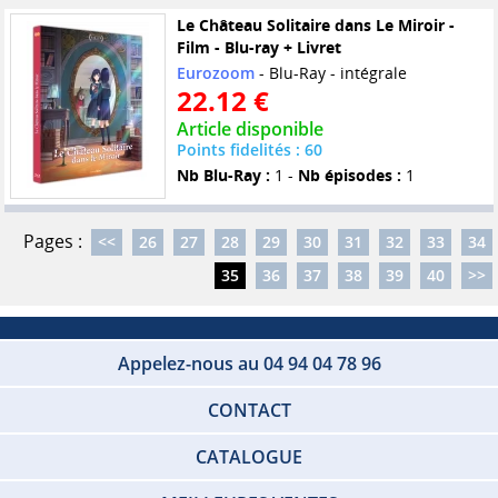
Le Château Solitaire dans Le Miroir -
Film - Blu-ray + Livret
Eurozoom
- Blu-Ray - intégrale
22.12 €
Article disponible
Points fidelités : 60
Nb Blu-Ray :
1 -
Nb épisodes :
1
Pages :
<<
26
27
28
29
30
31
32
33
34
35
36
37
38
39
40
>>
Appelez-nous au 04 94 04 78 96
CONTACT
CATALOGUE