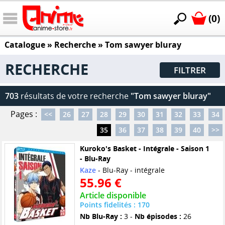
(0)
Catalogue
» Recherche »
Tom sawyer bluray
RECHERCHE
FILTRER
703
résultats de votre recherche
"Tom sawyer bluray"
Pages :
<<
26
27
28
29
30
31
32
33
34
35
36
37
38
39
40
>>
Kuroko's Basket - Intégrale - Saison 1
- Blu-Ray
Kaze
- Blu-Ray - intégrale
55.96 €
Article disponible
Points fidelités : 170
Nb Blu-Ray :
3 -
Nb épisodes :
26